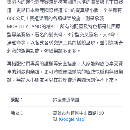
樂園內的迷你鈴鹿賽道是擁有國際水準的職業級卡丁車賽
道，更是日本鈴鹿國際賽道10:1的擬真縮小版，全長都有
600公尺！賽道樂園的各項遊樂設施，則是承襲
MOBILITYLAND的精神，所有的配置及特色都是比照原
型專業賽道，著名的髮夾彎、8字型交叉隧道、大S彎、
湯匙彎等，以各式各樣交通工具的樣貌呈現，並引進新奇
刺激的遊樂設施，體驗樂趣多更多。
再搭配他們專業的護欄等安全措施，大家能夠放心享受賽
車的刺激與樂趣，更可體驗競速馳騁的極致快感與無限樂
趣，無論大小朋友可以在鈴鹿賽道樂園玩到停不下來。
景點：
鈴鹿賽道樂園
地址：
高雄市前鎮區中山四路100
號 (
Google Map
)