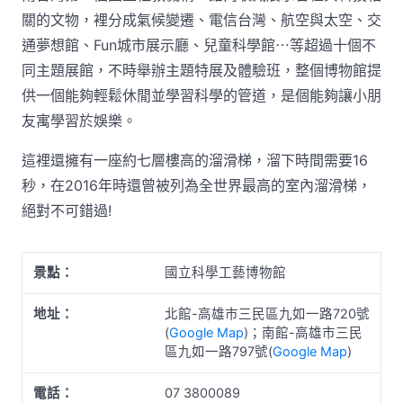
關的文物，裡分成氣候變遷、電信台灣、航空與太空、交
通夢想館、Fun城市展示廳、兒童科學館⋯等超過十個不
同主題展館，不時舉辦主題特展及體驗班，整個博物館提
供一個能夠輕鬆休閒並學習科學的管道，是個能夠讓小朋
友寓學習於娛樂。
這裡還擁有一座約七層樓高的溜滑梯，溜下時間需要16
秒，在2016年時還曾被列為全世界最高的室內溜滑梯，
絕對不可錯過!
景點：
國立科學工藝博物館
地址：
北館-高雄市三民區九如一路720號
(
Google Map
)；南館-高雄市三民
區九如一路797號(
Google Map
)
電話：
07 3800089