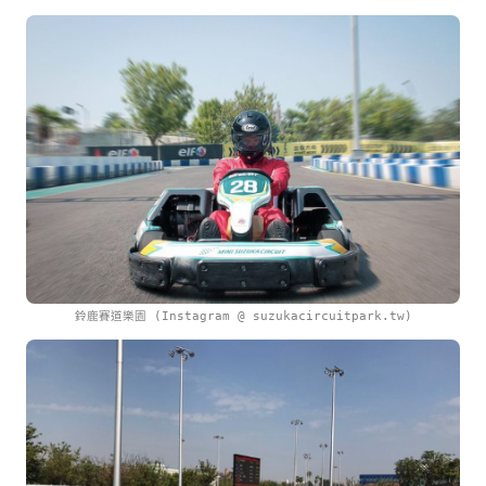
鈴鹿賽道樂園 (Instagram @ suzukacircuitpark.tw)