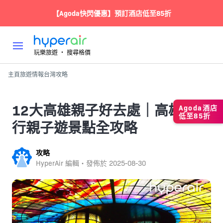
【Agoda快閃優惠】預訂酒店低至85折
玩樂旅遊 ‧ 搜尋格價
主頁
旅遊情報
台灣
攻略
12大高雄親子好去處｜高雄自由
Agoda酒店
低至85折
行親子遊景點全攻略
攻略
HyperAir 編輯・發佈於
2025-08-30