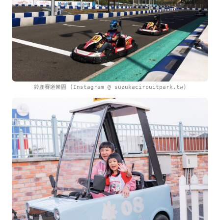
鈴鹿賽道樂園 (Instagram @ suzukacircuitpark.tw)