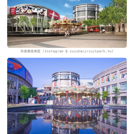
鈴鹿賽道樂園 (Instagram @ suzukacircuitpark.tw)