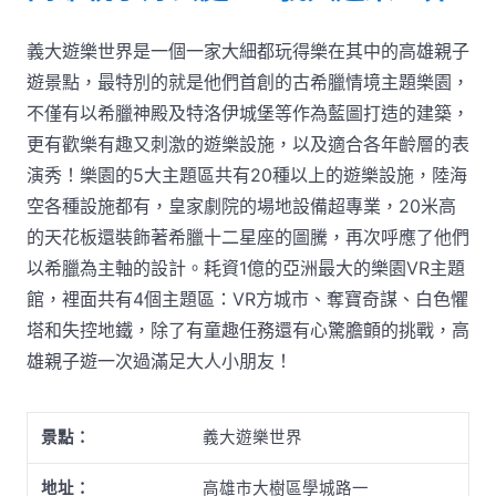
義大遊樂世界是一個一家大細都玩得樂在其中的高雄親子
遊景點，最特別的就是他們首創的古希臘情境主題樂園，
不僅有以希臘神殿及特洛伊城堡等作為藍圖打造的建築，
更有歡樂有趣又刺激的遊樂設施，以及適合各年齡層的表
演秀！樂園的5大主題區共有20種以上的遊樂設施，陸海
空各種設施都有，皇家劇院的場地設備超專業，20米高
的天花板還裝飾著希臘十二星座的圖騰，再次呼應了他們
以希臘為主軸的設計。耗資1億的亞洲最大的樂園VR主題
館，裡面共有4個主題區：VR方城市、奪寶奇謀、白色懼
塔和失控地鐵，除了有童趣任務還有心驚膽顫的挑戰，高
雄親子遊一次過滿足大人小朋友！
景點：
義大遊樂世界
地址：
高雄市大樹區學城路一