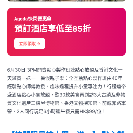
Agoda快閃優惠🏨
預訂酒店享低至85折
立即領取 →
6月30日 3PM開賣點心製作班連點心放題及香港文化一
天遊買一送一！暑假親子樂：全互動點心製作班由40年
經驗點心師傅教授，趣味過程提升小童專注力！行程連帝
盛酒店點心小食放題，歎30款美食再到訪3大古蹟及非物
質文化遺產三棟屋博物館、香港文物探知館、前威菲路軍
營，2人同行玩足6小時連午餐只需HK$99/位！