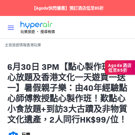
【Agoda快閃優惠】預訂酒店低至85折
玩樂旅遊 ‧ 搜尋格價
主頁
旅遊情報
香港
玩樂
6月30日 3PM【點心製作班連點
Agoda酒店
低至85折
心放題及香港文化一天遊買一送
一】暑假親子樂：由40年經驗點
心師傅教授點心製作班！歎點心
小食放題+到訪3大古蹟及非物質
文化遺產，2人同行HK$99/位！
玩樂