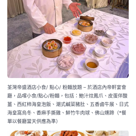
荃灣帝盛酒店小食/ 點心/ 粉麵放題 – 於酒店內帝軒宴會
廳，品嚐小食/點心/粉麵，包括：鮑汁炆鳳爪、皮蛋伴酸
薑、西紅柿海皇泡飯、潮式鹹菜豬肚、五香鹵牛展、日式
海皇窩烏冬、香麻手撕雞、鮮竹牛肉球、佛山燻蹄（*餐
單以餐廳當天供應為準）