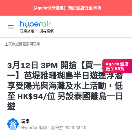
【Agoda快閃優惠】預訂酒店低至85折
玩樂旅遊 ‧ 搜尋格價
主頁
旅遊情報
泰國
玩樂
3月12日 3PM 開搶【買一送
Agoda酒店
低至85折
一】芭堤雅珊瑚島半日遊連浮潛
享受陽光與海灘及水上活動，低
至 HK$94/位 另設泰國離島一日
遊
玩樂
HyperAir 編輯・發佈於
2023-03-10