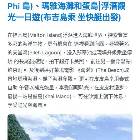
Phi 島)、瑪雅海灘和蛋島|浮潛觀
光一日遊(布吉島乘 坐快艇出發)
在神木島(Maiton Island)浮潛進入海底世界，探索豐富
多彩的海洋生物，更有機會在 這裡看到海豚。參觀著名
的天堂灣(Pileh Lagoon)，浸入翡翠池或現場升級乘坐傳
統 的長尾船遊覽，拍下超打卡美照。 前往另一個浮潛點:
維京洞。 及後到達好萊塢電影 《海灘》(The Beach)取
景地瑪雅海灘、猴子海灘參觀。 更可在皮皮島享用泰式
自助 午餐以補充能量，享受閒暇時光，在皮皮村漫步。
最後一站是蛋島(Khai Island)， 可在沙灘上躺下休息，
享受陽光與海風。