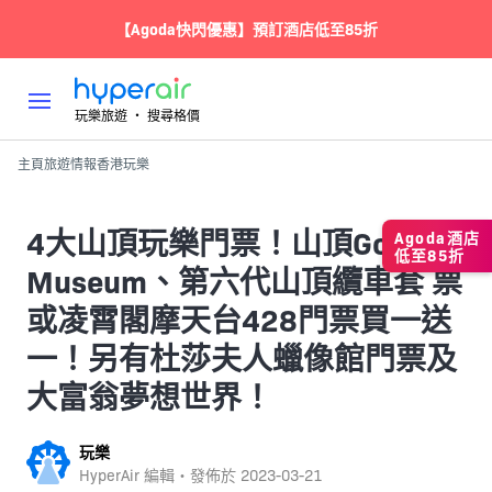
【Agoda快閃優惠】預訂酒店低至85折
玩樂旅遊 ‧ 搜尋格價
主頁
旅遊情報
香港
玩樂
4大山頂玩樂門票！山頂Go
Agoda酒店
低至85折
Museum、第六代山頂纜車套 票
或凌霄閣摩天台428門票買一送
一！另有杜莎夫人蠟像館門票及
大富翁夢想世界！
玩樂
HyperAir 編輯・發佈於
2023-03-21