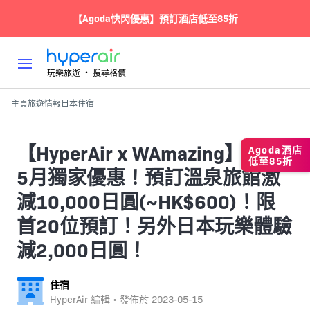
【Agoda快閃優惠】預訂酒店低至85折
玩樂旅遊 ‧ 搜尋格價
主頁
旅遊情報
日本
住宿
【HyperAir x WAmazing】超抵
Agoda酒店
低至85折
5月獨家優惠！預訂溫泉旅館激
減10,000日圓(~HK$600)！限
首20位預訂！另外日本玩樂體驗
減2,000日圓！
住宿
HyperAir 編輯・發佈於
2023-05-15