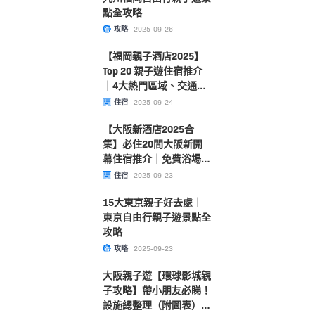
點全攻略
攻略
2025-09-26
【福岡親子酒店2025】
Top 20 親子遊住宿推介
｜4大熱門區域、交通方
便、CP值高選擇！
住宿
2025-09-24
【大阪新酒店2025合
集】必住20間大阪新開
幕住宿推介｜免費浴場、
海景、3分鐘直達心齋
住宿
2025-09-23
橋/難波/梅田站
15大東京親子好去處｜
東京自由行親子遊景點全
攻略
攻略
2025-09-23
大阪親子遊【環球影城親
子攻略】帶小朋友必睇！
設施總整理（附圖表）