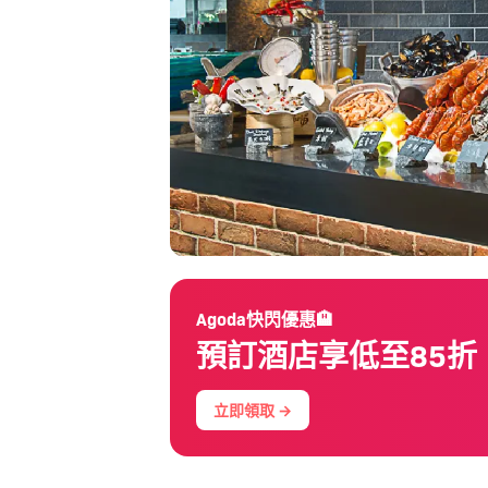
Agoda快閃優惠🏨
預訂酒店享低至85折
立即領取 →