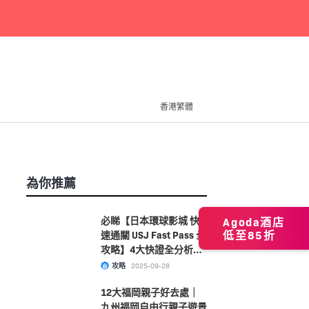
香港繁體
為你推薦
必睇【日本環球影城 快
Agoda酒店
低至85折
速通關 USJ Fast Pass 全
攻略】4大快證全分析！
附購票及選擇指南大公
攻略
2025-09-28
開！
12大福岡親子好去處｜
九州福岡自由行親子遊景