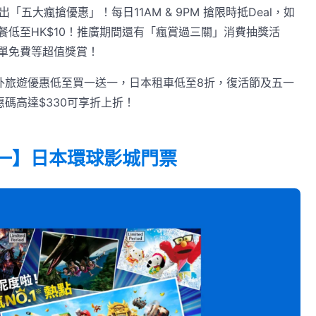
推出「五大瘋搶優惠」！每日11AM & 9PM 搶限時抵Deal，如
低至HK$10！推廣期間還有「瘋賞過三關」消費抽獎活
單免費等超值獎賞！
海外旅遊優惠低至買一送一，日本租車低至8折，復活節及五一
惠碼高達$330可享折上折！
一送一】日本環球影城門票