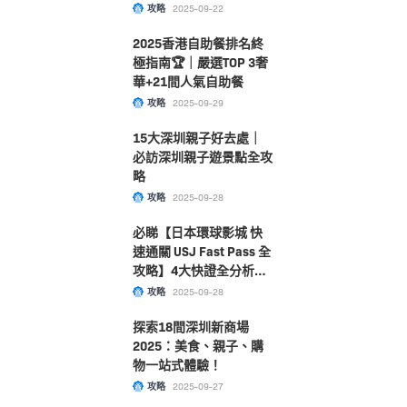
10大表演節目、設施、
攻略
2025-09-22
餐廳指南！
2025香港自助餐排名終
極指南🏆｜嚴選TOP 3奢
華+21間人氣自助餐
攻略
2025-09-29
15大深圳親子好去處｜
必訪深圳親子遊景點全攻
略
攻略
2025-09-28
必睇【日本環球影城 快
速通關 USJ Fast Pass 全
攻略】4大快證全分析！
附購票及選擇指南大公
攻略
2025-09-28
開！
探索18間深圳新商場
2025：美食、親子、購
物一站式體驗！
攻略
2025-09-27