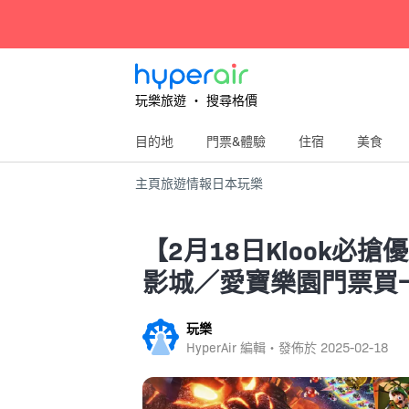
玩樂旅遊 ‧ 搜尋格價
目的地
門票&體驗
住宿
美食
主頁
旅遊情報
日本
玩樂
【2月18日Klook必
影城／愛寶樂園門票買
玩樂
HyperAir 編輯・發佈於
2025-02-18