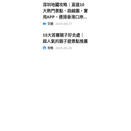
深圳地鐵攻略｜直達10
大熱門景點、路線圖、實
用APP、連接香港口岸一
文睇清！
交通
2025-09-27
15大首爾親子好去處｜
超人氣的親子遊景點推薦
攻略
2025-09-26