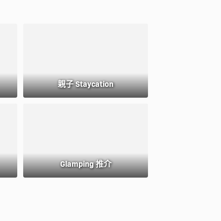
親子 Staycation
Glamping 推介