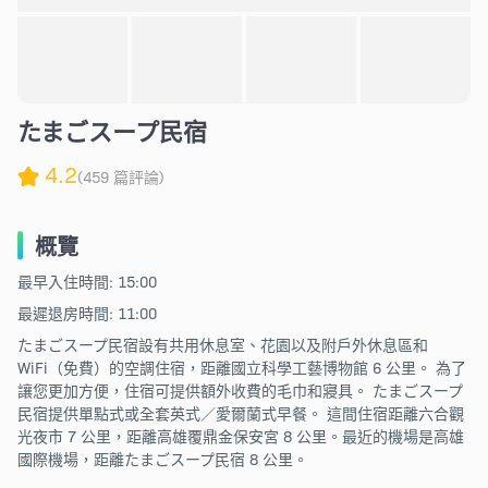
たまごスープ民宿
4.2
(459 篇評論)
概覽
最早入住時間: 15:00
最遲退房時間: 11:00
たまごスープ民宿設有共用休息室、花園以及附戶外休息區和
WiFi（免費）的空調住宿，距離國立科學工藝博物館 6 公里。 為了
讓您更加方便，住宿可提供額外收費的毛巾和寢具。 たまごスープ
民宿提供單點式或全套英式／愛爾蘭式早餐。 這間住宿距離六合觀
光夜市 7 公里，距離高雄覆鼎金保安宮 8 公里。最近的機場是高雄
國際機場，距離たまごスープ民宿 8 公里。