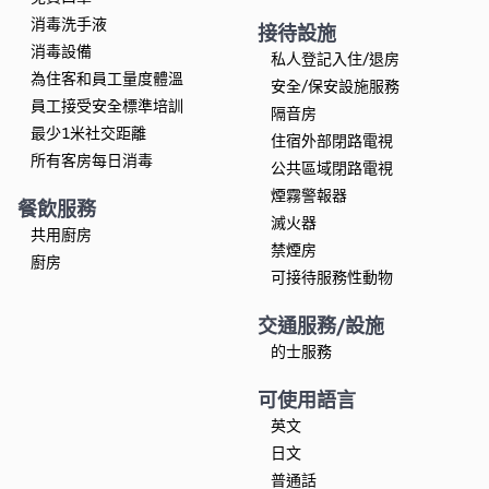
消毒洗手液
接待設施
消毒設備
私人登記入住/退房
為住客和員工量度體溫
安全/保安設施服務
員工接受安全標準培訓
隔音房
最少1米社交距離
住宿外部閉路電視
所有客房每日消毒
公共區域閉路電視
煙霧警報器
餐飲服務
滅火器
共用廚房
禁煙房
廚房
可接待服務性動物
交通服務/設施
的士服務
可使用語言
英文
日文
普通話