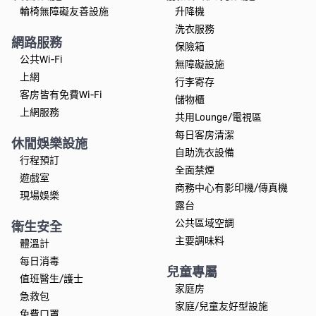
輪椅無障礙友善設施
升降機
洗衣服務
網路服務
保險箱
公共Wi-Fi
無障礙設施
上網
行李寄存
客房皆有免費Wi-Fi
儲物櫃
上網服務
共用Lounge/電視區
每日客房清潔
休閒娛樂設施
自助洗衣設備
行程預訂
全面禁煙
遊戲室
商務中心有影印機/傳真機
現場娛樂
露台
公共區域空調
衛生安全
主要調味料
體溫計
每日消毒
兒童專屬
值班醫生/護士
家庭房
急救包
家庭/兒童友好型設施
免費口罩