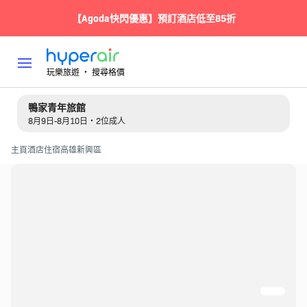
【Agoda快閃優惠】預訂酒店低至85折
玩樂旅遊 ‧ 搜尋格價
鴨家青年旅館
8月9日-8月10日・2位成人
主頁
酒店住宿
高雄
新興區