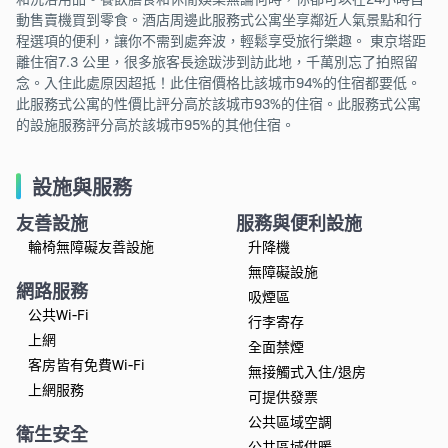
動售賣機買到零食。酒店周邊此服務式公寓坐享鄰近人氣景點和行
程選項的便利，讓你不需到處奔波，輕鬆享受旅行樂趣。 東京塔距
離住宿7.3 公里，很多旅客長途跋涉到訪此地，千萬別忘了拍照留
念。入住此處原因超抵！此住宿價格比該城市94%的住宿都要低。
此服務式公寓的性價比評分高於該城市93%的住宿。此服務式公寓
的設施服務評分高於該城市95%的其他住宿。
設施與服務
友善設施
服務與便利設施
輪椅無障礙友善設施
升降機
無障礙設施
網路服務
吸煙區
公共Wi-Fi
行李寄存
上網
全面禁煙
客房皆有免費Wi-Fi
無接觸式入住/退房
上網服務
可提供發票
公共區域空調
衛生安全
公共區域供暖