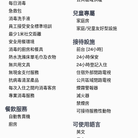
每日消毒
急救包
兒童專屬
消毒洗手液
家庭房
員工接受安全標準培訓
家庭/兒童友好型設施
最少1米社交距離
接待設施
安全用餐環境
消毒的廚房和餐具
前台 [24小時]
熱水洗滌床單毛巾及衣物
24小時保安
無共用文具
24小時登記入住
無現金支付服務
住宿外部閉路電視
抗病毒清潔產品
公共區域閉路電視
每次入住之間均消毒客房
煙霧警報器
專業消毒服務
滅火器
禁煙房
餐飲服務
可接待服務性動物
自動售賣機
可使用語言
廚房
英文