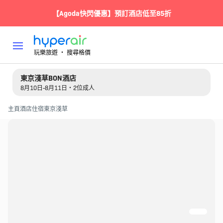
【Agoda快閃優惠】預訂酒店低至85折
玩樂旅遊 ‧ 搜尋格價
東京淺草BON酒店
8月10日-8月11日・2位成人
主頁
酒店住宿
東京
淺草