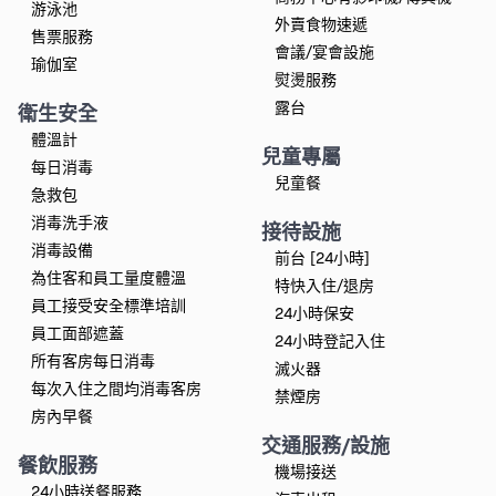
游泳池
外賣食物速遞
售票服務
會議/宴會設施
瑜伽室
熨燙服務
露台
衛生安全
體溫計
兒童專屬
每日消毒
兒童餐
急救包
消毒洗手液
接待設施
消毒設備
前台 [24小時]
為住客和員工量度體溫
特快入住/退房
員工接受安全標準培訓
24小時保安
員工面部遮蓋
24小時登記入住
所有客房每日消毒
滅火器
每次入住之間均消毒客房
禁煙房
房內早餐
交通服務/設施
餐飲服務
機場接送
24小時送餐服務