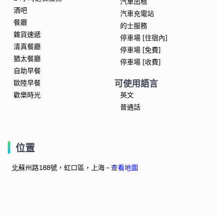
汽車出租
酒吧
汽車充電站
餐廳
的士服務
雜貨速遞
停車場 [住宿內]
清真餐廳
停車場 [免費]
猶太餐廳
停車場 [收費]
自助早餐
可使用語言
歐陸早餐
歡樂時光
英文
普通話
位置
北蘇州路188號，虹口區，上海 -
查看地圖