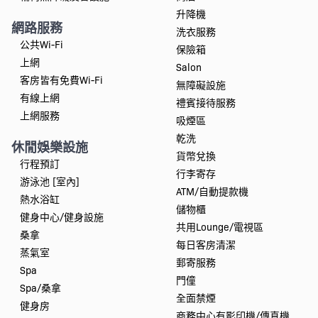
升降機
網路服務
洗衣服務
公共Wi-Fi
保險箱
上網
Salon
客房皆有免費Wi-Fi
無障礙設施
有線上網
禮賓接待服務
上網服務
吸煙區
乾洗
休閒娛樂設施
貨幣兌換
行程預訂
行李寄存
游泳池 [室內]
ATM/自動提款機
熱水浴缸
儲物櫃
健身中心/健身設施
共用Lounge/電視區
桑拿
每日客房清潔
蒸氣室
郵寄服務
Spa
門僮
Spa/桑拿
全面禁煙
健身房
商務中心有影印機/傳真機