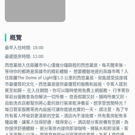
概覽
最早入住時間: 15:00
最遲退房時間: 11:00
西悠巢旅入住距離市中心僅幾分鐘路程的西悠巢旅，每天醒來後，
等待你的都將是高雄市的精彩體驗。 想要體驗地道的高雄市嗎？入
住距離The Dome of Light僅1.0 公里的西悠巢旅，就能感受這座城
市最優質的文化。西悠巢旅提供最優質的服務和設施，令客人感到
賓至如歸。 在入住期間，你可以隨時使用免費上網服務。 行李寄存
等前台服務會為你解決一切所需。 悠長假期又好，隨時所需又好，
自助洗衣店都幫你將心愛的旅行裝束乾淨備妥。想享受悠閒時光？
每日管家服務等房內設施可讓你度過充實的一天。 請注意，為了令
所有客人呼吸到更清新的空氣，酒店內不淮吸煙。所有客房配有多
種設備，讓客人住得舒適，睡得安心。 酒店部分客房備有空調，為
你提供舒適體驗。 部分客房內提供即溶咖啡、樽裝水和即溶茶，客
人不用擔心口渴。 西悠巢旅部分浴室還提供風筒，為客人提供便