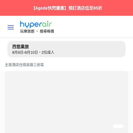
【Agoda快閃優惠】預訂酒店低至85折
玩樂旅遊 ‧ 搜尋格價
西悠巢旅
8月9日-8月10日・2位成人
主頁
酒店住宿
高雄
三民區