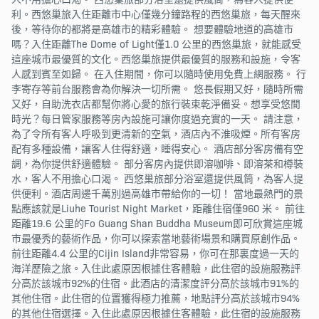
利。西悠巢旅入住距離市中心僅幾分鐘路程的西悠巢旅，每天醒來
後，等待你的都將是高雄市的精彩體驗。 想要體驗地道的高雄市
嗎？入住距離The Dome of Light僅1.0 公里的西悠巢旅，就能感受
這座城市最優質的文化。西悠巢旅提供最優質的服務和設施，令客
人感到賓至如歸。 在入住期間，你可以隨時使用免費上網服務。 行
李寄存等前台服務會為你解決一切所需。 悠長假期又好，隨時所需
又好，自助洗衣店都幫你將心愛的旅行裝束乾淨備妥。想享受悠閒
時光？每日管家服務等房內設施可讓你度過充實的一天。 請注意，
為了令所有客人呼吸到更清新的空氣，酒店內不淮吸煙。所有客房
配有多種設備，讓客人住得舒適，睡得安心。 酒店部分客房備有空
調，為你提供舒適體驗。 部分客房內提供即溶咖啡、即溶茶和樽裝
水，客人不用擔心口渴。 西悠巢旅部分浴室還提供風筒，為客人提
供便利。酒店周邊千萬別過高雄市帶給你的一切！ 當地最熱門的景
點應該就是Liuhe Tourist Night Market，距離住宿僅960 米。 前往
距離19.6 公里的Fo Guang Shan Buddha Museum即可欣賞這座城
市最優秀的藝術作品，你可以探索當地藝術場景和購買原創作品。
前往距離4.4 公里的Cijin Island非常容易，你可在那裏度過一天的
海洋歷險之旅。入住此處原因根據住客體驗，此住宿的設施服務評
分高於該城市92%的住宿。此酒店的清潔度評分高於該城市91%的
其他住宿。此住宿的位置獲得極力推薦，地點評分高於該城市94%
的其他住宿選擇。入住此處原因根據住客體驗，此住宿的設施服務