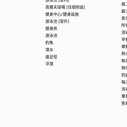
員
高爾夫球場 [住宿附設]
最
健身中心/健身設施
安
游泳池 [室外]
所
健身房
消
游泳池
早
釣魚
單
潛水
熱
遠足徑
無
浮潛
無
抗
每
消
專
免