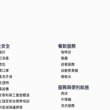
生安全
餐飲服務
溫計
咖啡店
日消毒
餐廳
救包
送餐服務
費口罩
自動售賣機
毒洗手液
樽裝水
生證明
服務與便利設施
毒設備
商店
住客和員工量度體溫
升降機
工接受安全標準培訓
洗衣服務
共區域保護屏障