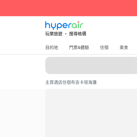
玩樂旅遊 ‧ 搜尋格價
目的地
門票&體驗
住宿
美食
主頁
酒店住宿
布吉
卡塔海灘