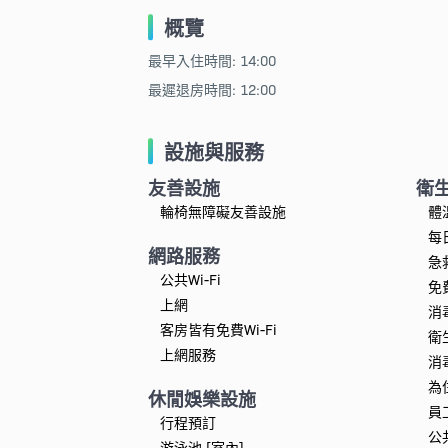
概覽
最早入住時間: 14:00
最遲退房時間: 12:00
設施與服務
友善設施
衛
輪椅無障礙友善設施
體
每
網路服務
急
公共Wi-Fi
免
上網
消
客房皆有免費Wi-Fi
衛
上網服務
消
為
休閒娛樂設施
員
行程預訂
公
游泳池 [室內]