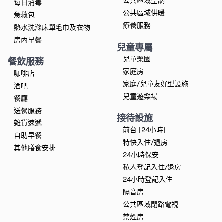
公共區域空調
每日消毒
公共區域供暖
急救包
療養服務
熱水洗滌床單毛巾及衣物
房內早餐
兒童專屬
兒童樂園
餐飲服務
家庭房
咖啡店
家庭/兒童友好型設施
酒吧
兒童遊樂場
餐廳
送餐服務
接待設施
雜貨速遞
前台 [24小時]
自助早餐
特快入住/退房
其他膳食安排
24小時保安
私人登記入住/退房
24小時登記入住
隔音房
公共區域閉路電視
禁煙房