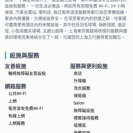
設施和服務。 一切生活必需品，例如所有房間免費 Wi-Fi, 24 小時
保安, 汽車充電站, 便利店, 每日客房清潔服務等都已為您準備就緒。
客房內飾優雅，方便設施齊全。 在享受客房內的舒適之餘，住客還
可盡情使用酒店內的休閒設施，其中包括羽毛球場, 保齡球館, 遠足
徑, 小型高爾夫球場, 主題公園等。 上海東郊賓館將熱情的服務與優
美的環境完美地結合在了一起，可讓您的上海之行變得更加難忘。
設施與服務
友善設施
服務與便利設施
輪椅無障礙友善設施
商店
升降機
網路服務
洗衣服務
公共Wi-Fi
保險箱
上網
Salon
客房皆有免費Wi-Fi
無障礙設施
有線上網
禮賓接待服務
上網服務
吸煙區
商務設施