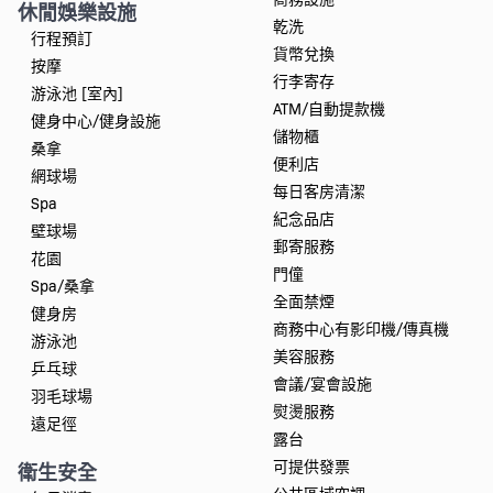
休閒娛樂設施
乾洗
行程預訂
貨幣兌換
按摩
行李寄存
游泳池 [室內]
ATM/自動提款機
健身中心/健身設施
儲物櫃
桑拿
便利店
網球場
每日客房清潔
Spa
紀念品店
壁球場
郵寄服務
花園
門僮
Spa/桑拿
全面禁煙
健身房
商務中心有影印機/傳真機
游泳池
美容服務
乒乓球
會議/宴會設施
羽毛球場
熨燙服務
遠足徑
露台
可提供發票
衛生安全