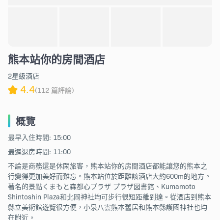
熊本站你的房間酒店
2星級酒店
4.4
(112 篇評論)
概覽
最早入住時間: 15:00
最遲退房時間: 11:00
不論是商務還是休閑旅客，熊本站你的房間酒店都能讓您的熊本之
行變得更加美好而難忘。熊本站位於距離該酒店大約600m的地方。
著名的景點くまもと森都心プラザ プラザ図書館、Kumamoto
Shintoshin Plaza和北岡神社均可步行很短距離到達。從酒店到熊本
縣立美術館遊覽很方便，小泉八雲熊本舊居和熊本縣護國神社也均
在附近。