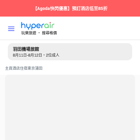
【Agoda快閃優惠】預訂酒店低至85折
玩樂旅遊 ‧ 搜尋格價
羽田機場旅館
8月11日-8月12日・2位成人
主頁
酒店住宿
東京
蒲田