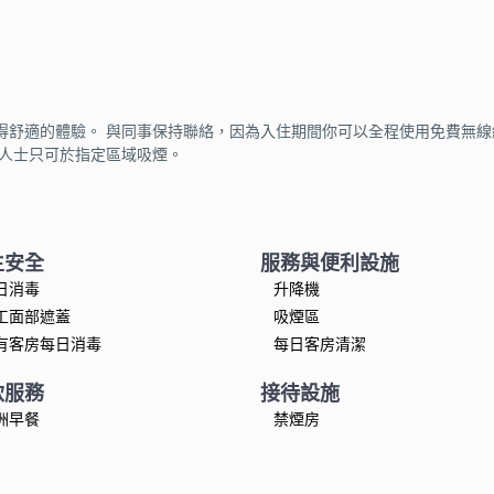
得舒適的體驗。 與同事保持聯絡，因為入住期間你可以全程使用免費無
何人士只可於指定區域吸煙。
生安全
服務與便利設施
日消毒
升降機
工面部遮蓋
吸煙區
有客房每日消毒
每日客房清潔
飲服務
接待設施
洲早餐
禁煙房