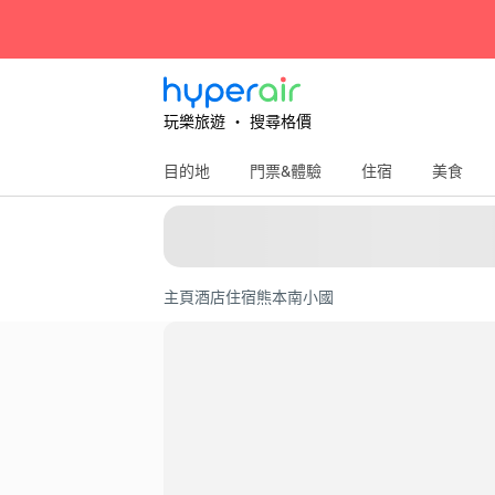
玩樂旅遊 ‧ 搜尋格價
目的地
門票&體驗
住宿
美食
主頁
酒店住宿
熊本
南小國