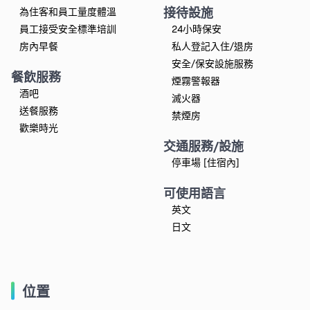
接待設施
為住客和員工量度體溫
員工接受安全標準培訓
24小時保安
房內早餐
私人登記入住/退房
安全/保安設施服務
餐飲服務
煙霧警報器
酒吧
滅火器
送餐服務
禁煙房
歡樂時光
交通服務/設施
停車場 [住宿內]
可使用語言
英文
日文
位置