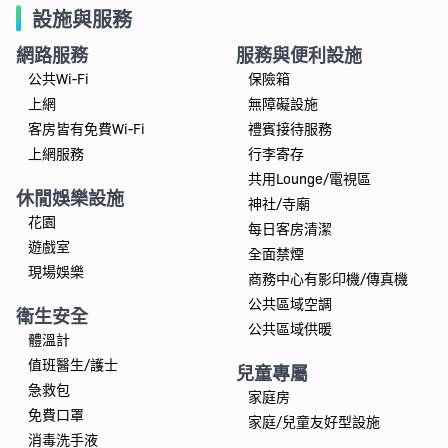
設施與服務
網路服務
服務與便利設施
公共Wi-Fi
保險箱
上網
無障礙設施
客房皆有免費Wi-Fi
禮賓接待服務
上網服務
行李寄存
共用Lounge/電視區
休閒娛樂設施
神社/寺廟
花園
每日客房清潔
遊戲室
全面禁煙
現場娛樂
商務中心有影印機/傳真機
公共區域空調
衛生安全
公共區域供暖
體溫計
值班醫生/護士
兒童專屬
急救包
家庭房
免費口罩
家庭/兒童友好型設施
消毒洗手液