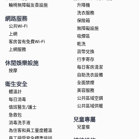
輪椅無障礙友善設施
升降機
洗衣服務
網路服務
保險箱
公共Wi-Fi
無障礙設施
上網
吸煙區
客房皆有免費Wi-Fi
乾洗
上網服務
貨幣兌換
行李寄存
休閒娛樂設施
每日客房清潔
按摩
自助洗衣設備
全面禁煙
衛生安全
美容服務
體溫計
公共區域空調
每日消毒
公共區域供暖
值班醫生/護士
急救包
兒童專屬
消毒洗手液
兒童餐
為住客和員工量度體溫
員工接受安全標準培訓