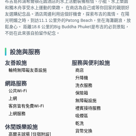
布吉島邦濤希爾頓花園酒店的水上活動裝備租借、小艇、水上樂園
和獨木舟享受水上運動的樂趣。 在商店為自己或等你回家的親朋好
友選購紀念品。酒店周邊利用這個好機會，探索布吉的風情。 在陽
光明媚之時，到訪11.1 公里外的Patong Beach，坐在海灘觀浪，放
鬆身心。 距離18.6 公里的Big Buddha Phuket是布吉的必到景點，
不妨在此來張自拍留作紀念。
設施與服務
友善設施
服務與便利設施
輪椅無障礙友善設施
商店
升降機
網路服務
洗衣服務
公共Wi-Fi
保險箱
上網
無障礙設施
客房皆有免費Wi-Fi
禮賓接待服務
上網服務
吸煙區
乾洗
休閒娛樂設施
貨幣兌換
高爾夫球場 [住宿附設]