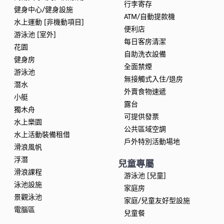
行李寄存
健身中心/健身設施
ATM/自動提款機
水上運動 [非機動項目]
便利店
游泳池 [室外]
每日客房清潔
花園
自助洗衣設備
健身房
全面禁煙
游泳池
無接觸式入住/退房
潛水
外賣食物速遞
小艇
露台
獨木舟
可提供發票
水上樂園
公共區域空調
水上活動裝備租借
戶外特別活動場地
滑浪風帆
浮潛
兒童專屬
滑浪課程
游泳池 [兒童]
泳池設施
家庭房
景觀泳池
家庭/兒童友好型設施
電腦區
兒童餐