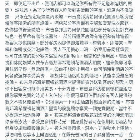
天。即使足不出戶，便利店都可以滿足你所有微不足道和迫切的需
要。 請注意，為了令所有客人呼吸到更清新的空氣，酒店內不淮吸
煙。 只限在指定吸煙區內吸煙。布吉島邦濤希爾頓花園酒店客房配
備旅客所需的所有設備。 酒店部分客房備有空調和清潔洗衣服務，
為你提供舒適體驗。 布吉島邦濤希爾頓花園酒店部分客房設計充滿
特色，甚至帶有陽台或露台。 部分精選客房備有電視和有線電視，
為客人提供娛樂。部分客房內提供即溶咖啡、樽裝水、即溶茶、雪
櫃和咖啡或茶沖泡設備，客人不用擔心口渴。 浴室用品同樣重要，
你可在酒店的部分客房浴室內找到毛巾、風筒和洗浴用品。餐飲膳
食和休閒娛樂入住布吉島邦濤希爾頓花園酒店期間，醒來後即可享
用住宿早餐，無需顧慮。 如你不想外出用餐，你可隨時到酒店的不
同餐飲選擇享受美食。 和旅伴在酒店附設的酒吧，就能享受難忘的
夜晚。 布吉島邦濤希爾頓花園酒店提供雜貨外送到客房的服務，讓
你不出客房也能享用美食，十分方便。布吉島邦濤希爾頓花園酒店
讓你享受充實的時光！入住後，你便可享用住宿為所有客人提供的
數之不盡休閒設施。 記得探索一下可由酒店輕鬆直達的海灘。 布吉
島邦濤希爾頓花園酒店豐富的設施讓你享受一個充實假期，當中不
少得跳進泳池醒神一番。 布吉島邦濤希爾頓花園酒店的池畔酒吧讓
你穿著泳裝，享受更多精彩時光。健身愛好者可在假期利用酒店的
健身設施繼續鍛煉身心。 投入滑浪風帆、潛水、非機動水上運動、
浮潛和衝浪等水上樂園活動，在陽光普照的日子濕身暢玩一番。 在