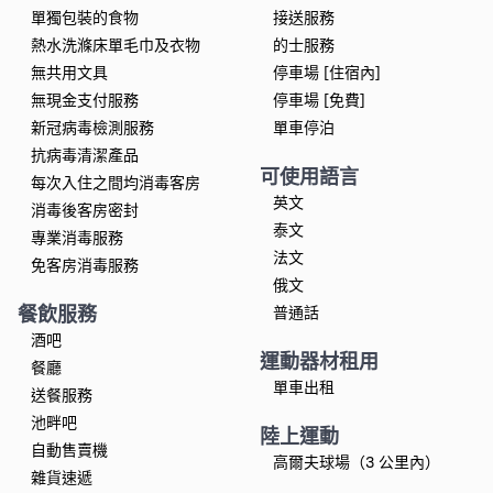
單獨包裝的食物
接送服務
熱水洗滌床單毛巾及衣物
的士服務
無共用文具
停車場 [住宿內]
無現金支付服務
停車場 [免費]
新冠病毒檢測服務
單車停泊
抗病毒清潔產品
可使用語言
每次入住之間均消毒客房
英文
消毒後客房密封
泰文
專業消毒服務
法文
免客房消毒服務
俄文
餐飲服務
普通話
酒吧
運動器材租用
餐廳
單車出租
送餐服務
池畔吧
陸上運動
自動售賣機
高爾夫球場（3 公里內）
雜貨速遞