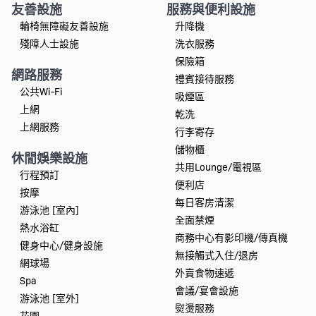
友善設施
服務與便利設施
輪椅無障礙友善設施
升降機
殘障人士設施
洗衣服務
保險箱
網路服務
禮賓接待服務
公共Wi-Fi
吸煙區
上網
乾洗
上網服務
行李寄存
儲物櫃
休閒娛樂設施
共用Lounge/電視區
行程預訂
便利店
按摩
每日客房清潔
游泳池 [室內]
全面禁煙
熱水浴缸
商務中心有影印機/傳真機
健身中心/健身設施
無接觸式入住/退房
網球場
外賣食物速遞
Spa
會議/宴會設施
游泳池 [室外]
熨燙服務
花園