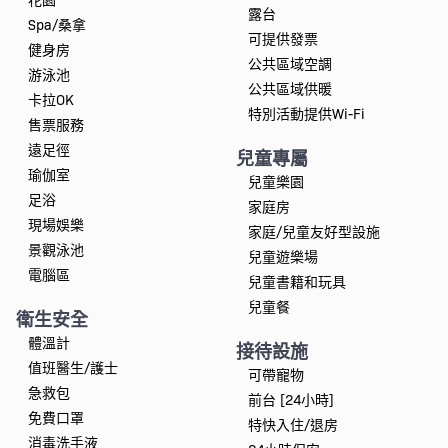
露台
Spa/桑拿
可提供發票
健身房
公共區域空調
游泳池
公共區域供暖
卡拉OK
特別活動提供Wi-Fi
售票服務
遠足徑
兒童專屬
瑜伽室
兒童樂園
足浴
家庭房
現場娛樂
家庭/兒童友好型設施
景觀泳池
兒童遊樂場
電腦區
兒童書籍和玩具
兒童餐
衛生安全
體溫計
接待設施
值班醫生/護士
可帶寵物
急救包
前台 [24小時]
免費口罩
特快入住/退房
消毒洗手液