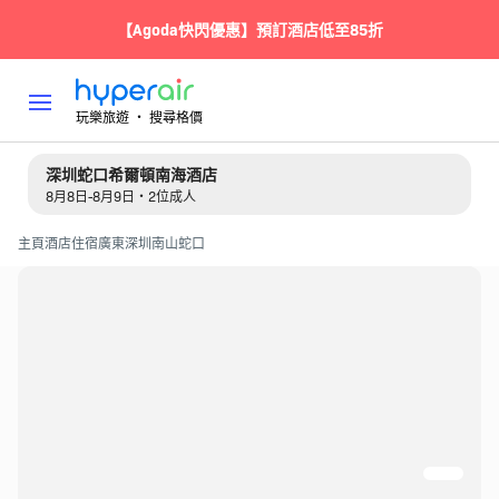
【Agoda快閃優惠】預訂酒店低至85折
玩樂旅遊 ‧ 搜尋格價
深圳蛇口希爾頓南海酒店
8月8日-8月9日・2位成人
主頁
酒店住宿
廣東
深圳
南山蛇口