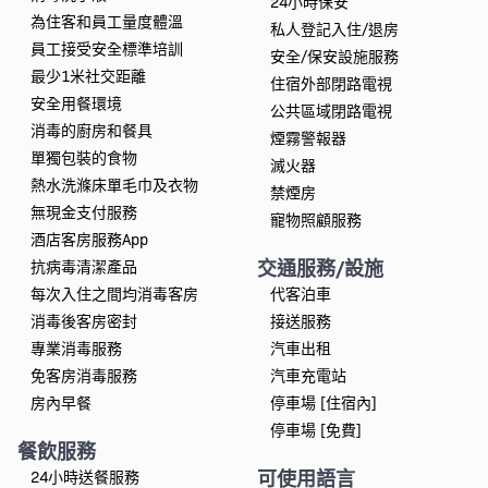
24小時保安
為住客和員工量度體溫
私人登記入住/退房
員工接受安全標準培訓
安全/保安設施服務
最少1米社交距離
住宿外部閉路電視
安全用餐環境
公共區域閉路電視
消毒的廚房和餐具
煙霧警報器
單獨包裝的食物
滅火器
熱水洗滌床單毛巾及衣物
禁煙房
無現金支付服務
寵物照顧服務
酒店客房服務App
交通服務/設施
抗病毒清潔產品
每次入住之間均消毒客房
代客泊車
消毒後客房密封
接送服務
專業消毒服務
汽車出租
免客房消毒服務
汽車充電站
房內早餐
停車場 [住宿內]
停車場 [免費]
餐飲服務
可使用語言
24小時送餐服務