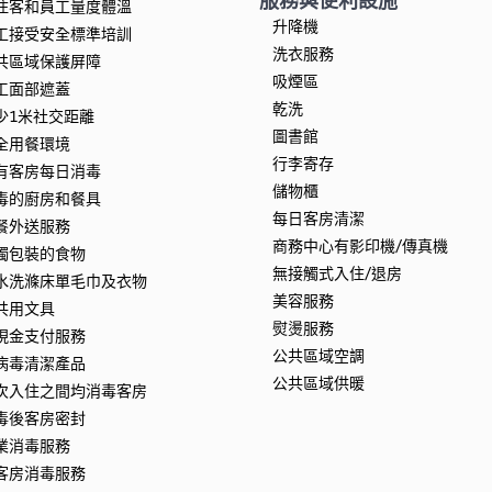
住客和員工量度體溫
升降機
工接受安全標準培訓
洗衣服務
共區域保護屏障
吸煙區
工面部遮蓋
乾洗
少1米社交距離
圖書館
全用餐環境
行李寄存
有客房每日消毒
儲物櫃
毒的廚房和餐具
每日客房清潔
餐外送服務
商務中心有影印機/傳真機
獨包裝的食物
無接觸式入住/退房
水洗滌床單毛巾及衣物
美容服務
共用文具
熨燙服務
現金支付服務
公共區域空調
病毒清潔產品
公共區域供暖
次入住之間均消毒客房
毒後客房密封
業消毒服務
客房消毒服務