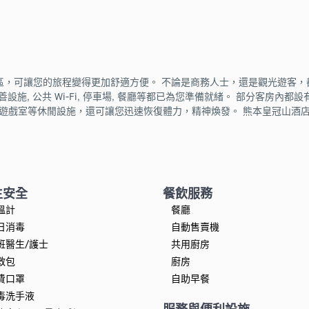
區，可讓您的旅程變得更加舒適方便。 不論是商務人士，還是觀光遊客，
善設施, 公共 Wi-Fi, 停車場, 餐廳等都已為您準備就緒。 部分客房內都設有
用遊戲室等休閒設施，還可讓您迅速恢復體力，精神煥發。 熊本皇冠山酒
生安全
餐飲服務
溫計
餐廳
日消毒
自動售賣機
班醫生/護士
共用廚房
救包
廚房
費口罩
自助早餐
毒洗手液
服務與便利設施