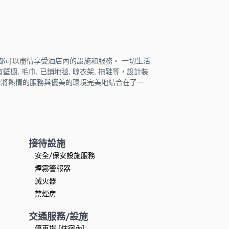
都可以盡情享受酒店內的設施和服務。 一切生活
壁櫥, 毛巾, 已鋪地毯, 晾衣架, 拖鞋等，設計裝
店將熱情的服務與優美的環境完美地結合在了一
接待設施
安全/保安設施服務
煙霧警報器
滅火器
禁煙房
交通服務/設施
停車場 [住宿內]