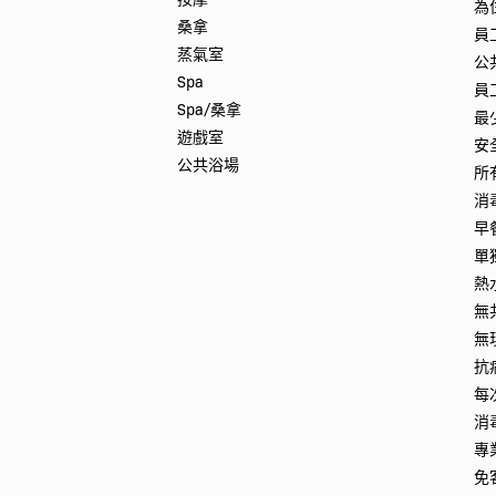
為
桑拿
員
蒸氣室
公
Spa
員
Spa/桑拿
最
遊戲室
安
公共浴場
所
消
早
單
熱
無
無
抗
每
消
專
免