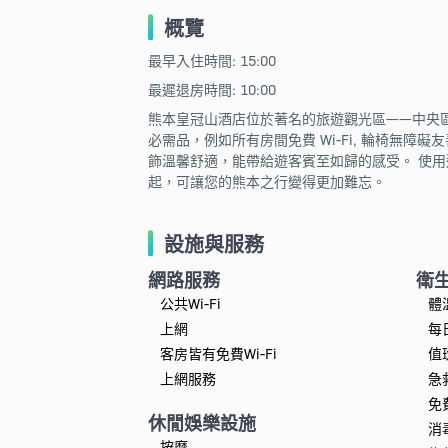
概覽
最早入住時間: 15:00
最遲退房時間: 10:00
熊本皇冠山酒店位於著名的旅遊觀光區——中央
必需品，例如所有房間免費 Wi-Fi, 輪椅無障礙友
飾溫馨舒適，能帶給遊客賓至如歸的感受。 使
起，可讓您的熊本之行變得更加難忘。
設施與服務
網路服務
衛
公共Wi-Fi
體
上網
每
客房皆有免費Wi-Fi
值
上網服務
急
免
休閒娛樂設施
消
按摩