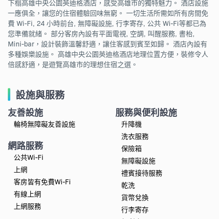
下榻高雄中央公園英迪格酒店，感受高雄市的獨特魅力。 酒店設施
一應俱全，讓您的住宿體驗回味無窮。 一切生活所需如所有房間免
費 Wi-Fi, 24 小時前台, 無障礙設施, 行李寄存, 公共 Wi-Fi等都已為
您準備就緒。 部分客房內設有平面電視, 空調, 叫醒服務, 書枱,
Mini-bar，設計裝飾溫馨舒適，讓住客感到賓至如歸。 酒店內設有
多種娛樂設施。 高雄中央公園英迪格酒店地理位置方便，裝修令人
倍感舒適，是遊覽高雄市的理想住宿之選。
設施與服務
友善設施
服務與便利設施
輪椅無障礙友善設施
升降機
洗衣服務
網路服務
保險箱
公共Wi-Fi
無障礙設施
上網
禮賓接待服務
客房皆有免費Wi-Fi
乾洗
有線上網
貨幣兌換
上網服務
行李寄存