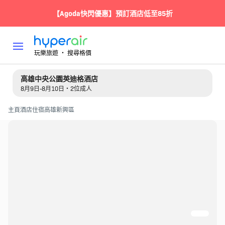
【Agoda快閃優惠】預訂酒店低至85折
玩樂旅遊 ‧ 搜尋格價
高雄中央公園英迪格酒店
8月9日-8月10日・2位成人
主頁
酒店住宿
高雄
新興區