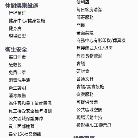
便利店
休閒娛樂設施
每日客房清潔
行程預訂
郵寄服務
健身中心/健身設施
門僮
健身房
全面禁煙
現場娛樂
商務中心有影印機/傳真機
無接觸式入住/退房
衛生安全
外賣食物速遞
每日消毒
會議
急救包
研討會
免費口罩
會議文具
消毒洗手液
會議/宴會設施
衛生證明
熨燙服務
消毒設備
可提供發票
為住客和員工量度體溫
公共區域空調
員工接受安全標準培訓
現場活動主持
公共區域保護屏障
投影機/LED顯示屏
員工面部遮蓋
最少1米社交距離