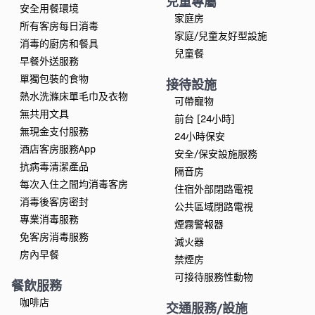
兒童專屬
安全用餐環境
家庭房
所有客房每日消毒
家庭/兒童友好型設施
消毒的廚房和餐具
兒童餐
早餐外送服務
單獨包裝的食物
接待設施
熱水洗滌床單毛巾及衣物
可帶寵物
無共用文具
前台 [24小時]
無現金支付服務
24小時保安
酒店客房服務App
安全/保安設施服務
抗病毒清潔產品
隔音房
每次入住之間均消毒客房
住宿外部閉路電視
消毒後客房密封
公共區域閉路電視
專業消毒服務
煙霧警報器
免客房消毒服務
滅火器
房內早餐
禁煙房
可接待服務性動物
餐飲服務
咖啡店
交通服務/設施