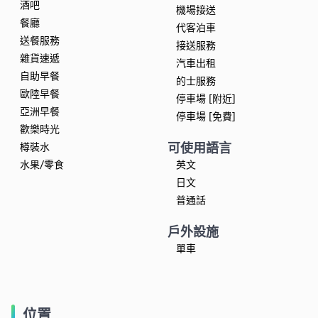
酒吧
機場接送
餐廳
代客泊車
送餐服務
接送服務
雜貨速遞
汽車出租
自助早餐
的士服務
歐陸早餐
停車場 [附近]
亞洲早餐
停車場 [免費]
歡樂時光
可使用語言
樽裝水
水果/零食
英文
日文
普通話
戶外設施
單車
位置