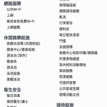
網路服務
無障礙設施
公共Wi-Fi
禮賓接待服務
上網
乾洗
客房皆有免費Wi-Fi
行李寄存
上網服務
便利店
每日客房清潔
休閒娛樂設施
門僮
高爾夫球場 [住宿附設]
全面禁煙
健身中心/健身設施
商務中心有影印機/傳真機
游泳池 [室外]
外賣食物速遞
健身房
室內特別活動場地
游泳池
美容服務
泳池設施
熨燙服務
景觀泳池
可提供發票
公共區域空調
衛生安全
現場活動主持
每日消毒
值班醫生/護士
接待設施