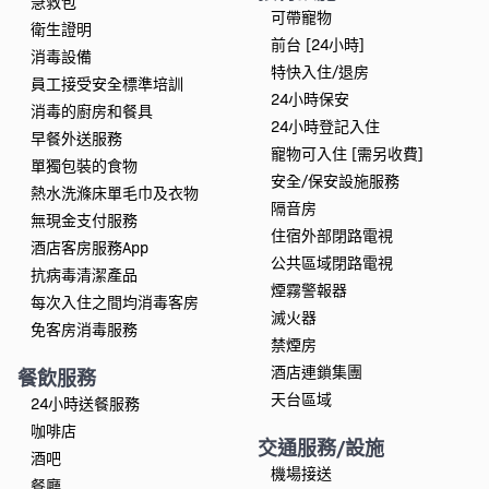
急救包
可帶寵物
衛生證明
前台 [24小時]
消毒設備
特快入住/退房
員工接受安全標準培訓
24小時保安
消毒的廚房和餐具
24小時登記入住
早餐外送服務
寵物可入住 [需另收費]
單獨包裝的食物
安全/保安設施服務
熱水洗滌床單毛巾及衣物
隔音房
無現金支付服務
住宿外部閉路電視
酒店客房服務App
公共區域閉路電視
抗病毒清潔產品
煙霧警報器
每次入住之間均消毒客房
滅火器
免客房消毒服務
禁煙房
酒店連鎖集團
餐飲服務
天台區域
24小時送餐服務
咖啡店
交通服務/設施
酒吧
機場接送
餐廳