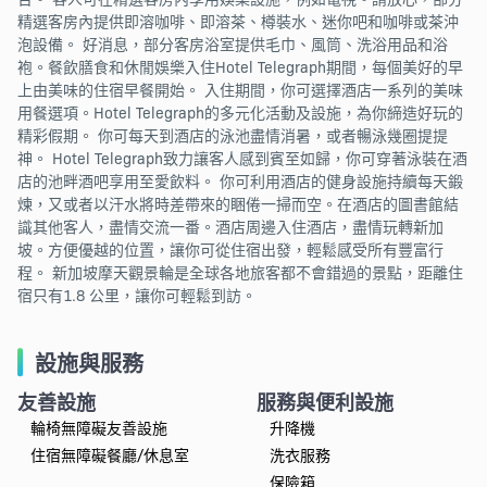
精選客房內提供即溶咖啡、即溶茶、樽裝水、迷你吧和咖啡或茶沖
泡設備。 好消息，部分客房浴室提供毛巾、風筒、洗浴用品和浴
袍。餐飲膳食和休閒娛樂入住Hotel Telegraph期間，每個美好的早
上由美味的住宿早餐開始。 入住期間，你可選擇酒店一系列的美味
用餐選項。Hotel Telegraph的多元化活動及設施，為你締造好玩的
精彩假期。 你可每天到酒店的泳池盡情消暑，或者暢泳幾圈提提
神。 Hotel Telegraph致力讓客人感到賓至如歸，你可穿著泳裝在酒
店的池畔酒吧享用至愛飲料。 你可利用酒店的健身設施持續每天鍛
煉，又或者以汗水將時差帶來的睏倦一掃而空。在酒店的圖書館結
識其他客人，盡情交流一番。酒店周邊入住酒店，盡情玩轉新加
坡。方便優越的位置，讓你可從住宿出發，輕鬆感受所有豐富行
程。 新加坡摩天觀景輪是全球各地旅客都不會錯過的景點，距離住
宿只有1.8 公里，讓你可輕鬆到訪。
設施與服務
友善設施
服務與便利設施
輪椅無障礙友善設施
升降機
住宿無障礙餐廳/休息室
洗衣服務
保險箱