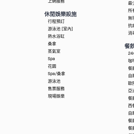
上網服務
最
所
休閒娛樂設施
無
行程預訂
抗
游泳池 [室內]
消
熱水浴缸
桑拿
餐
蒸氣室
2
Spa
咖
花園
餐
Spa/桑拿
自
游泳池
歐
售票服務
亞
現場娛樂
餐
西
自
餐
餐