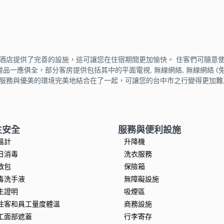
提供了完善的設施，這可讓您在住宿期間更加愉快。 住客們可隨意使用所有房間
需品一應俱全，部分客房提供包括其中的平面電視, 無線網絡, 無線網絡 (免
的服務與優美的環境完美地結合在了一起，可讓您的台中市之行變得更加難
生安全
服務與便利設施
溫計
升降機
日消毒
洗衣服務
救包
保險箱
毒洗手液
無障礙設施
生證明
吸煙區
住客和員工量度體溫
商務設施
工面部遮蓋
行李寄存