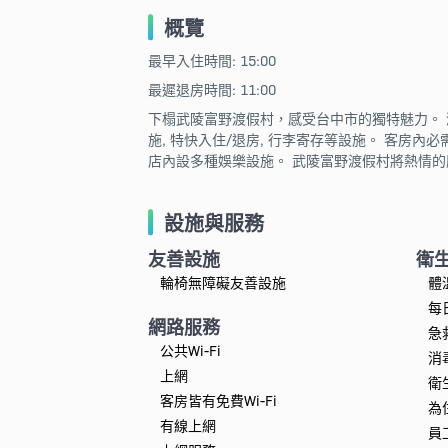
概覽
最早入住時間: 15:00
最遲退房時間: 11:00
下榻武陵富野渡假村，感受台中市的獨特魅力。 酒店
施, 特快入住/退房, 行李寄存等設施。 客房內必
店內設多種娛樂設施。 武陵富野渡假村將熱情
設施與服務
友善設施
衛
輪椅無障礙友善設施
體
每
網路服務
急
公共Wi-Fi
消
上網
衛
客房皆有免費Wi-Fi
為
有線上網
員