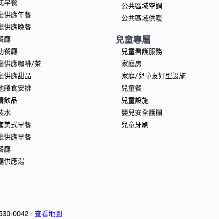
式早餐
公共區域空調
廳供應午餐
公共區域供暖
廳供應晚餐
兒童專屬
餐廳
助餐廳
兒童看護服務
廳供應咖啡/茶
家庭房
廳供應甜品
家庭/兒童友好型設施
他膳食安排
兒童餐
精飲品
兒童設施
裝水
嬰兒安全護欄
套美式早餐
兒童牙刷
廳供應早餐
餐廳
廳供應湯
530-0042 -
查看地圖