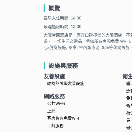
概覽
最早入住時間: 14:00
最遲退房時間: 12:00
大阪帝國酒店是一家在口碑極佳的大阪酒店，不
求。 一切生活必需品，例如所有房間免費 Wi-Fi
心/健身設施, 桑拿, 室內游泳池, Spa等休
設施與服務
友善設施
衛
輪椅無障礙友善設施
體
急
網路服務
免
公共Wi-Fi
衛
上網
為
客房皆有免費Wi-Fi
員
上網服務
最