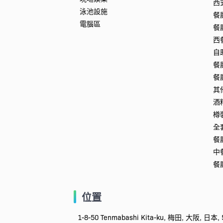
西
泳池設施
餐
電腦區
餐
西
自
餐
餐
其
酒
樽
全
餐
中
餐
位置
1-8-50 Tenmabashi Kita-ku, 梅田, 大阪, 日本, 