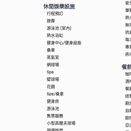
安
休閒娛樂設施
單
行程預訂
熱
按摩
無
游泳池 [室內]
抗
熱水浴缸
每
健身中心/健身設施
專
桑拿
房
蒸氣室
網球場
餐
Spa
咖
壁球場
酒
花園
餐
Spa/桑拿
送
健身房
廚
游泳池
自
售票服務
歐
小型高爾夫球場
亞
現場娛樂