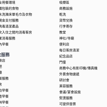
全用餐環境
吸煙區
獨包裝的食物
商務設施
水洗滌床單毛巾及衣物
乾洗
現金支付服務
貨幣兌換
病毒清潔產品
行李寄存
次入住之間均消毒客房
教堂
業消毒服務
神社/寺廟
內早餐
便利店
每日客房清潔
飲服務
紀念品店
啡店
門僮
吧
商務中心有影印機/傳真機
廳
外賣食物速遞
餐服務
研討會
房
美容服務
助早餐
會議/宴會設施
陸早餐
熨燙服務
洲早餐
可提供發票