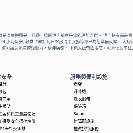
管是深度遊還是一日遊，這間酒店都會是您的理想之選。 酒店擁有高品
, 24 小時保安, 教堂, 神殿, 每日客房清潔服務等都已為您準備就緒。 
閒設施，還可讓您迅速恢復體力，精神煥發。 下榻大阪帝國酒店，可方便您前往
生安全
服務與便利設施
溫計
商店
救包
升降機
費口罩
洗衣服務
生證明
保險箱
住客和員工量度體溫
Salon
工接受安全標準培訓
無障礙設施
少1米社交距離
禮賓接待服務