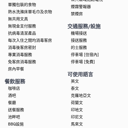
單獨包裝的食物
煙霧警報器
熱水洗滌床單毛巾及衣物
禁煙房
無共用文具
交通服務/設施
無現金支付服務
抗病毒清潔產品
機場接送
每次入住之間均消毒客房
接送服務
消毒後客房密封
的士服務
專業消毒服務
停車場 [住宿內]
免客房消毒服務
停車場 [免費]
房內早餐
可使用語言
餐飲服務
英文
咖啡店
泰文
酒吧
克羅地亞文
餐廳
荷蘭文
送餐服務
印地文
池畔吧
印尼文
BBQ設施
馬來文