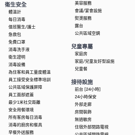
美容服務
衛生安全
會議/宴會設施
體溫計
熨燙服務
每日消毒
露台
值班醫生/護士
公共區域空調
急救包
免費口罩
兒童專屬
消毒洗手液
家庭房
衛生證明
家庭/兒童友好型設施
消毒設備
兒童餐
為住客和員工量度體溫
員工接受安全標準培訓
接待設施
公共區域保護屏障
前台 [24小時]
員工面部遮蓋
24小時保安
最少1米社交距離
外部走廊
安全用餐環境
房間裝飾
所有客房每日消毒
無過敏房
消毒的廚房和餐具
住宿外部閉路電視
早餐外送服務
公共區域閉路電視