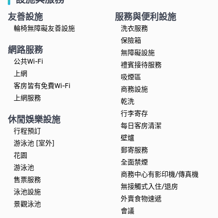
友善設施
服務與便利設施
輪椅無障礙友善設施
洗衣服務
保險箱
網路服務
無障礙設施
公共Wi-Fi
禮賓接待服務
上網
吸煙區
客房皆有免費Wi-Fi
商務設施
上網服務
乾洗
行李寄存
休閒娛樂設施
每日客房清潔
行程預訂
壁爐
游泳池 [室外]
郵寄服務
花園
全面禁煙
游泳池
商務中心有影印機/傳真機
售票服務
無接觸式入住/退房
泳池設施
外賣食物速遞
景觀泳池
會議