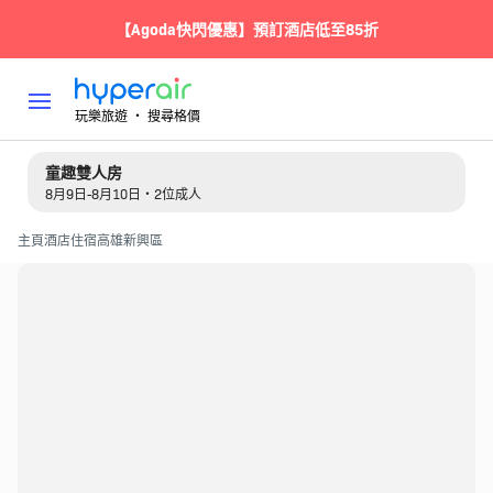
【Agoda快閃優惠】預訂酒店低至85折
玩樂旅遊 ‧ 搜尋格價
童趣雙人房
8月9日-8月10日・2位成人
主頁
酒店住宿
高雄
新興區