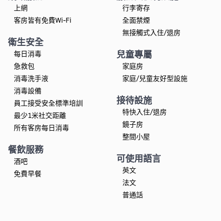
上網
行李寄存
客房皆有免費Wi-Fi
全面禁煙
無接觸式入住/退房
衛生安全
兒童專屬
每日消毒
急救包
家庭房
消毒洗手液
家庭/兒童友好型設施
消毒設備
接待設施
員工接受安全標準培訓
特快入住/退房
最少1米社交距離
鏡子房
所有客房每日消毒
整間小屋
餐飲服務
可使用語言
酒吧
英文
免費早餐
法文
普通話