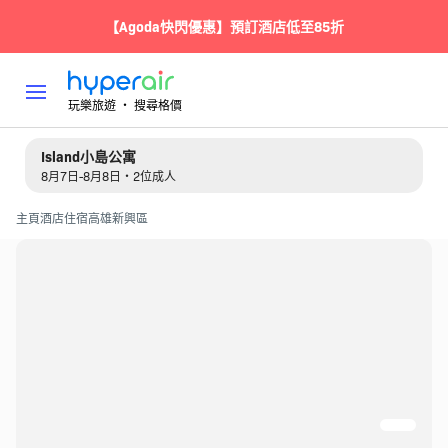
【Agoda快閃優惠】預訂酒店低至85折
玩樂旅遊 ‧ 搜尋格價
Island小島公寓
8月7日-8月8日・2位成人
主頁
酒店住宿
高雄
新興區