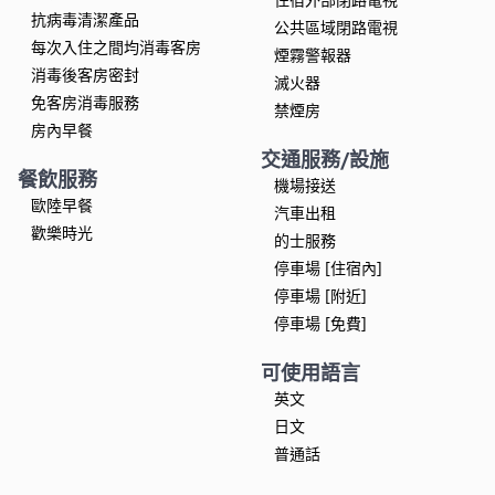
抗病毒清潔產品
公共區域閉路電視
每次入住之間均消毒客房
煙霧警報器
消毒後客房密封
滅火器
免客房消毒服務
禁煙房
房內早餐
交通服務/設施
餐飲服務
機場接送
歐陸早餐
汽車出租
歡樂時光
的士服務
停車場 [住宿內]
停車場 [附近]
停車場 [免費]
可使用語言
英文
日文
普通話