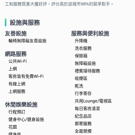
工和服務質素大獲好評，評分高於該城市98%的競爭對手。
設施與服務
友善設施
服務與便利設施
輪椅無障礙友善設施
升降機
洗衣服務
網路服務
保險箱
公共Wi-Fi
無障礙設施
上網
禮賓接待服務
客房皆有免費Wi-Fi
吸煙區
有線上網
乾洗
上網服務
行李寄存
共用Lounge/電視區
休閒娛樂設施
每日客房清潔
行程預訂
紀念品店
健身中心/健身設施
郵寄服務
花園
全面禁煙
健身房