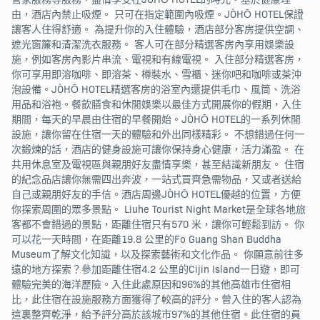
由，酒店內禁止吸煙。 只可在指定範圍內吸煙。JÒHŌ HOTEL保證
讓客人住得舒適。 為提升你的入住體驗，酒店部分客房提供空調、
遮光窗簾和清潔洗衣服務。 客人可在部分精選客房內享用娛樂設
施，例如客房內影片串流、電視和有線電視。 入住部分精選客房，
你可享用即溶咖啡、即溶茶、樽裝水、雪櫃、迷你吧和咖啡或茶沖
泡設備。JÒHŌ HOTEL精選客房的浴室內還提供毛巾、風筒、洗浴
用品和浴袍。餐飲膳食和休閒娛樂以最佳方式開展你的假期，入住
期間，每天的早晨由住宿的早餐開始。JÒHŌ HOTEL的一系列休閒
設施，讓你留在住宿一天的體驗和外出同樣精彩。 不想錯過任何一
次鍛煉的話，酒店的健身設施可讓你保持身心健康，活力滿盈。 在
共用休息室及電視區與親朋好友盡情享樂，甚至結識新朋友。 住宿
的紀念品店讓你無需四出奔波，一站式買齊急需物品，又或者送給
自己或親朋好友的手信。酒店周邊JÒHŌ HOTEL優越的位置，方便
你探索周圍的眾多景點。 Liuhe Tourist Night Market是全球各地旅
客都不會錯過的景點，距離住宿只有570 米，讓你可輕鬆到訪。 你
可以花一天時間，在距離19.8 公里的Fo Guang Shan Buddha
Museum了解文化知識，以及探索藝術和文化作品。 你願意前往多
遠的地方探索？參加距離住宿4.2 公里的Cijin Island一日遊，即可
體驗完美的海洋歷險。入住此處原因和96%的其他高雄市住宿相
比，此住宿在設施服務方面獲得了較高的評分。曾入住的客人認為
這裏整齊乾淨，給予評分高於該城市97%的其他住宿。此住宿的員