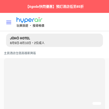
【Agoda快閃優惠】預訂酒店低至85折
玩樂旅遊 ‧ 搜尋格價
JÒHŌ HOTEL
8月9日-8月10日・2位成人
主頁
酒店住宿
高雄
新興區