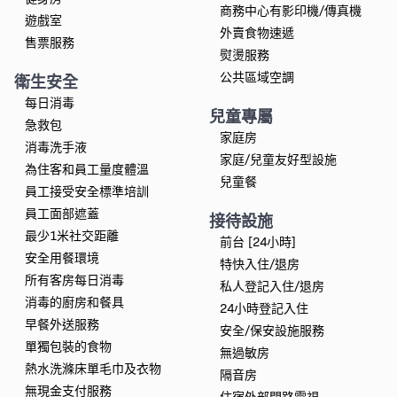
商務中心有影印機/傳真機
遊戲室
外賣食物速遞
售票服務
熨燙服務
公共區域空調
衛生安全
每日消毒
兒童專屬
急救包
家庭房
消毒洗手液
家庭/兒童友好型設施
為住客和員工量度體溫
兒童餐
員工接受安全標準培訓
員工面部遮蓋
接待設施
最少1米社交距離
前台 [24小時]
安全用餐環境
特快入住/退房
所有客房每日消毒
私人登記入住/退房
消毒的廚房和餐具
24小時登記入住
早餐外送服務
安全/保安設施服務
單獨包裝的食物
無過敏房
熱水洗滌床單毛巾及衣物
隔音房
無現金支付服務
住宿外部閉路電視