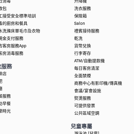
日消毒
升降機
救包
洗衣服務
工接受安全標準培訓
保險箱
毒的廚房和餐具
Salon
水洗滌床單毛巾及衣物
禮賓接待服務
現金支付服務
乾洗
店客房服務App
貨幣兌換
客房消毒服務
行李寄存
ATM/自動提款機
飲服務
每日客房清潔
啡店
全面禁煙
吧
商務中心有影印機/傳真機
廳
會議/宴會設施
餐服務
熨燙服務
助早餐
可提供發票
樂時光
公共區域空調
兒童專屬
游泳池 [兒童]