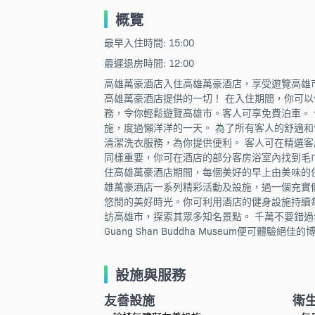
概覽
最早入住時間: 15:00
最遲退房時間: 12:00
高雄萬豪酒店入住高雄萬豪酒店，享受遊覽高雄市眾多景
高雄萬豪酒店提供的一切！ 在入住期間，你可以
務，令你輕鬆遊覽高雄市。客人可享免費泊車。 
施，度過懶洋洋的一天。 為了所有客人的舒適
清潔洗衣服務，為你提供便利。 客人可在精選
同樣重要，你可在酒店的部分客房浴室內找到毛
住高雄萬豪酒店期間，每個美好的早上由美味的
雄萬豪酒店一系列精彩活動及設施，過一個充實假
悠閒的美好時光。你可利用酒店的健身設施持續
訪高雄市，探索其眾多知名景點。 千萬不要錯過名聞遐邇的
Guang Shan Buddha Museum便可體
設施與服務
友善設施
衛