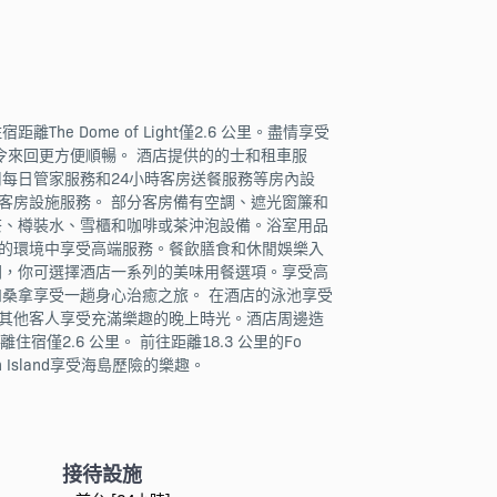
 Dome of Light僅2.6 公里。盡情享受
，令來回更方便順暢。 酒店提供的的士和租車服
每日管家服務和24小時客房送餐服務等房內設
客房設施服務。 部分客房備有空調、遮光窗簾和
茶、樽裝水、雪櫃和咖啡或茶沖泡設備。浴室用品
心的環境中享受高端服務。餐飲膳食和休閒娛樂入
間，你可選擇酒店一系列的美味用餐選項。享受高
和桑拿享受一趟身心治癒之旅。 在酒店的泳池享受
與其他客人享受充滿樂趣的晚上時光。酒店周邊造
離住宿僅2.6 公里。 前往距離18.3 公里的Fo
n Island享受海島歷險的樂趣。
接待設施