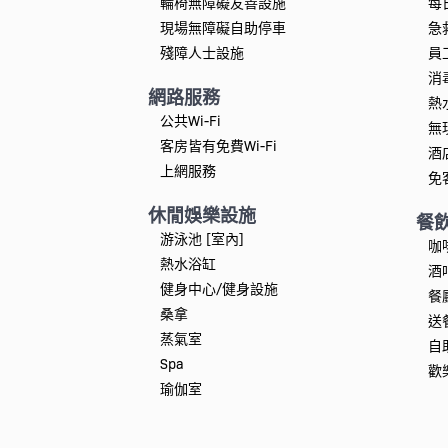
輪椅無障礙友善設施
每
現場無障礙自助停車
急
殘障人士設施
員
消
網路服務
熱
公共Wi-Fi
無
客房皆有免費Wi-Fi
酒
上網服務
免
休閒娛樂設施
餐
游泳池 [室內]
咖
熱水浴缸
酒
健身中心/健身設施
餐
桑拿
送
蒸氣室
自
Spa
歡
瑜伽室