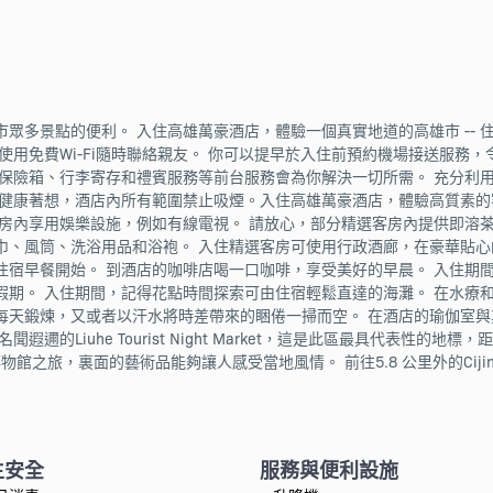
點的便利。 入住高雄萬豪酒店，體驗一個真實地道的高雄市 -- 住宿距離The
使用免費Wi-Fi隨時聯絡親友。 你可以提早於入住前預約機場接送服務
保險箱、行李寄存和禮賓服務等前台服務會為你解決一切所需。 充分利用
和健康著想，酒店內所有範圍禁止吸煙。入住高雄萬豪酒店，體驗高質素的
客房內享用娛樂設施，例如有線電視。 請放心，部分精選客房內提供即溶
巾、風筒、洗浴用品和浴袍。 入住精選客房可使用行政酒廊，在豪華貼
住宿早餐開始。 到酒店的咖啡店喝一口咖啡，享受美好的早晨。 入住期
期。 入住期間，記得花點時間探索可由住宿輕鬆直達的海灘。 在水療
每天鍛煉，又或者以汗水將時差帶來的睏倦一掃而空。 在酒店的瑜伽室
Liuhe Tourist Night Market，這是此區最具代表性的地標，距
驗絕佳的博物館之旅，裏面的藝術品能夠讓人感受當地風情。 前往5.8 公里外的Ciji
生安全
服務與便利設施