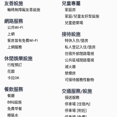
友善設施
兒童專屬
輪椅無障礙友善設施
家庭房
家庭/兒童友好型設施
網路服務
兒童遊樂場
公共Wi-Fi
接待設施
上網
客房皆有免費Wi-Fi
特快入住/退房
上網服務
私人登記入住/退房
住宿外部閉路電視
休閒娛樂設施
公共區域閉路電視
行程預訂
滅火器
花園
禁煙房
卡拉OK
可接待服務性動物
餐飲服務
交通服務/設施
餐廳
接送服務
BBQ設施
停車場 [住宿內]
免費早餐
停車場 [附近]
樽裝水
停車場 [免費]