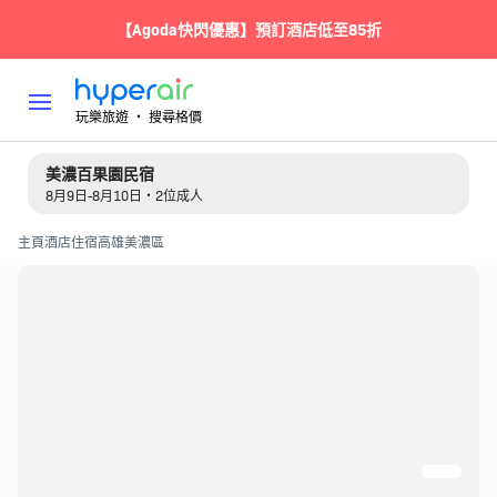
【Agoda快閃優惠】預訂酒店低至85折
玩樂旅遊 ‧ 搜尋格價
美濃百果園民宿
8月9日-8月10日・2位成人
主頁
酒店住宿
高雄
美濃區