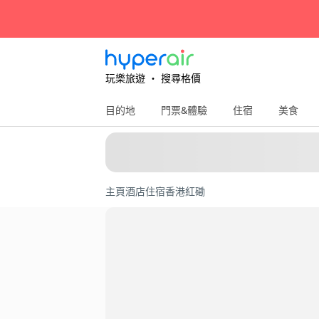
玩樂旅遊 ‧ 搜尋格價
目的地
門票&體驗
住宿
美食
主頁
酒店住宿
香港
紅磡