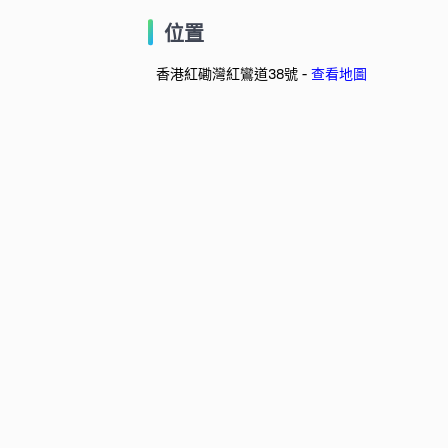
位置
香港紅磡灣紅鸞道38號 -
查看地圖