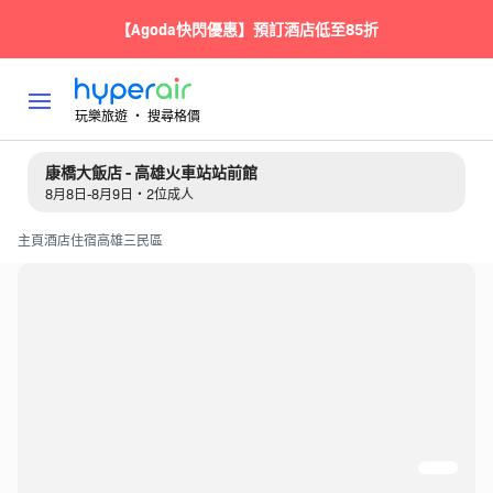
【Agoda快閃優惠】預訂酒店低至85折
玩樂旅遊 ‧ 搜尋格價
康橋大飯店 - 高雄火車站站前館
8月8日-8月9日・2位成人
主頁
酒店住宿
高雄
三民區