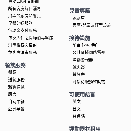
最少1米社交距離
所有客房每日消毒
兒童專屬
消毒的廚房和餐具
家庭房
早餐外送服務
家庭/兒童友好型設施
無現金支付服務
接待設施
每次入住之間均消毒客房
消毒後客房密封
前台 [24小時]
免客房消毒服務
公共區域閉路電視
煙霧警報器
餐飲服務
滅火器
餐廳
禁煙房
送餐服務
可接待服務性動物
雜貨速遞
可使用語言
廚房
自助早餐
英文
亞洲早餐
日文
普通話
運動器材租用