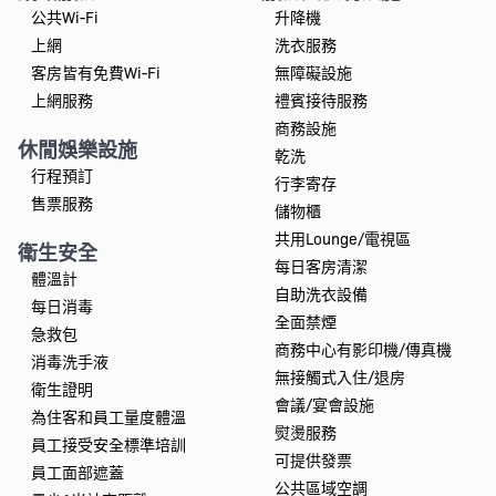
公共Wi-Fi
升降機
上網
洗衣服務
客房皆有免費Wi-Fi
無障礙設施
上網服務
禮賓接待服務
商務設施
休閒娛樂設施
乾洗
行程預訂
行李寄存
售票服務
儲物櫃
共用Lounge/電視區
衛生安全
每日客房清潔
體溫計
自助洗衣設備
每日消毒
全面禁煙
急救包
商務中心有影印機/傳真機
消毒洗手液
無接觸式入住/退房
衛生證明
會議/宴會設施
為住客和員工量度體溫
熨燙服務
員工接受安全標準培訓
可提供發票
員工面部遮蓋
公共區域空調