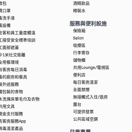
救包
酒精飲品
費口罩
樽裝水
毒洗手液
服務與便利設施
毒設備
保險箱
住客和員工量度體溫
Salon
工接受安全標準培訓
吸煙區
工面部遮蓋
行李寄存
少1米社交距離
儲物櫃
全用餐環境
共用Lounge/電視區
有客房每日消毒
便利店
毒的廚房和餐具
每日客房清潔
餐外送服務
全面禁煙
獨包裝的食物
無接觸式入住/退房
水洗滌床單毛巾及衣物
露台
共用文具
可提供發票
現金支付服務
公共區域空調
店客房服務App
病毒清潔產品
兒童專屬