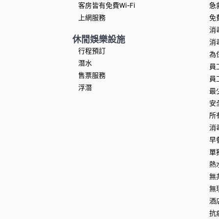
客房皆有免費Wi-Fi
急
上網服務
免
消
休閒娛樂設施
消
行程預訂
為
潛水
員
售票服務
員
浮潛
最
安
所
消
早
單
熱
無
無
酒
抗