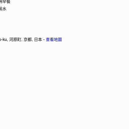
洲早餐
裝水
gyo-ku, 河原町, 京都, 日本 -
查看地圖