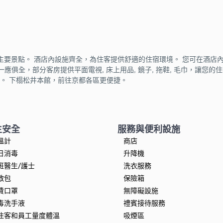
點。 酒店內設施齊全，為住客提供舒適的住宿環境。 您可在酒店內使用所有房
必需品一應俱全，部分客房提供平面電視, 床上用品, 鏡子, 拖鞋, 毛巾，
OK等。 下榻松井本館，前往京都各區更便捷。
生安全
服務與便利設施
溫計
商店
日消毒
升降機
班醫生/護士
洗衣服務
救包
保險箱
費口罩
無障礙設施
毒洗手液
禮賓接待服務
住客和員工量度體溫
吸煙區