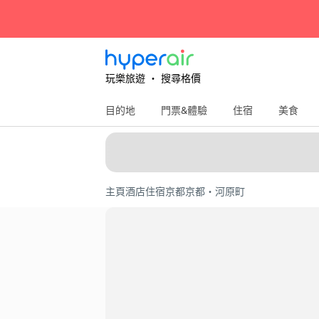
玩樂旅遊 ‧ 搜尋格價
目的地
門票&體驗
住宿
美食
主頁
酒店住宿
京都
京都・河原町