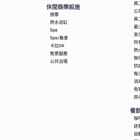
員
休閒娛樂設施
公
按摩
員
熱水浴缸
最
Spa
安
Spa/桑拿
所
卡拉OK
熱
售票服務
無
公共浴場
抗
每
消
免
房
餐
咖
送
自