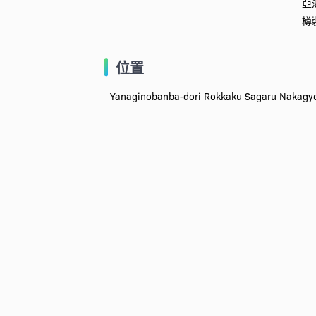
亞
樽
位置
Yanaginobanba-dori Rokkaku Sagaru Naka