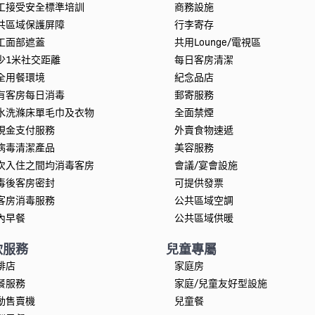
工接受安全標準培訓
商務設施
共區域保護屏障
行李寄存
工面部遮蓋
共用Lounge/電視區
少1米社交距離
每日客房清潔
全用餐環境
紀念品店
有客房每日消毒
郵寄服務
水洗滌床單毛巾及衣物
全面禁煙
現金支付服務
外賣食物速遞
病毒清潔產品
美容服務
次入住之間均消毒客房
會議/宴會設施
毒後客房密封
可提供發票
客房消毒服務
公共區域空調
內早餐
公共區域供暖
飲服務
兒童專屬
啡店
家庭房
餐服務
家庭/兒童友好型設施
動售賣機
兒童餐