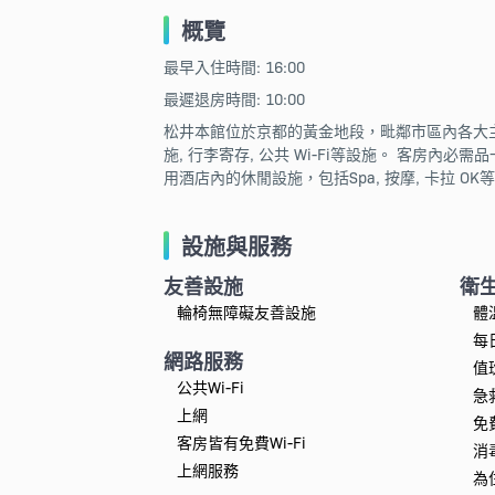
概覽
最早入住時間: 16:00
最遲退房時間: 10:00
松井本館位於京都的黃金地段，毗鄰市區內各大主要景
施, 行李寄存, 公共 Wi-Fi等設施。 客房內
用酒店內的休閒設施，包括Spa, 按摩, 卡拉 
設施與服務
友善設施
衛
輪椅無障礙友善設施
體
每
網路服務
值
公共Wi-Fi
急
上網
免
客房皆有免費Wi-Fi
消
上網服務
為