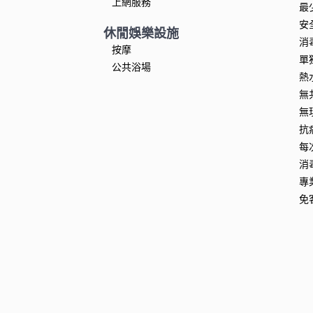
上網服務
最
安
休閒娛樂設施
消
按摩
單
公共浴場
熱
無
無
抗
每
消
專
免