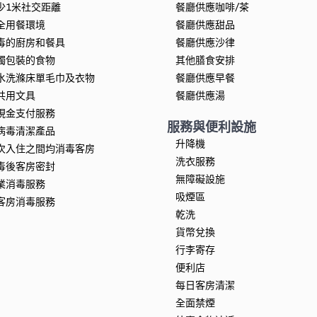
少1米社交距離
餐廳供應咖啡/茶
全用餐環境
餐廳供應甜品
毒的廚房和餐具
餐廳供應沙律
獨包裝的食物
其他膳食安排
水洗滌床單毛巾及衣物
餐廳供應早餐
共用文具
餐廳供應湯
現金支付服務
服務與便利設施
病毒清潔產品
升降機
次入住之間均消毒客房
洗衣服務
毒後客房密封
無障礙設施
業消毒服務
吸煙區
客房消毒服務
乾洗
貨幣兌換
行李寄存
便利店
每日客房清潔
全面禁煙