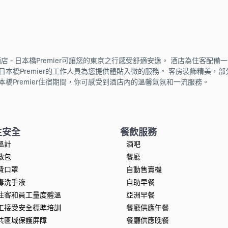
 - 日本橋Premier可讓您的東京之行感受舒適安逸。 酒店為住客配
本橋Premier的工作人員為您提供體貼入微的服務。 客房裝飾精美，部分內
本橋Premier住宿期間，你可感受到酒店內的溫馨氣氛和一流服務。
生安全
餐飲服務
溫計
酒吧
救包
餐廳
費口罩
自動售賣機
毒洗手液
自助早餐
住客和員工量度體溫
亞洲早餐
工接受安全標準培訓
餐廳供應午餐
共區域保護屏障
餐廳供應晚餐