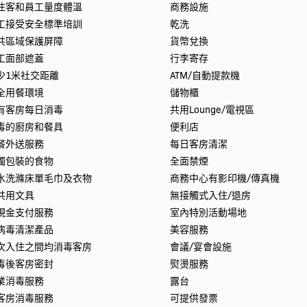
住客和員工量度體溫
商務設施
工接受安全標準培訓
乾洗
共區域保護屏障
貨幣兌換
工面部遮蓋
行李寄存
少1米社交距離
ATM/自動提款機
全用餐環境
儲物櫃
有客房每日消毒
共用Lounge/電視區
毒的廚房和餐具
便利店
餐外送服務
每日客房清潔
獨包裝的食物
全面禁煙
水洗滌床單毛巾及衣物
商務中心有影印機/傳真機
共用文具
無接觸式入住/退房
現金支付服務
室內特別活動場地
病毒清潔產品
美容服務
次入住之間均消毒客房
會議/宴會設施
毒後客房密封
熨燙服務
業消毒服務
露台
客房消毒服務
可提供發票