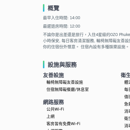
概覽
最早入住時間: 14:00
最遲退房時間: 12:00
不論你是出差還是旅行，入住4星級的OZO Phu
小時保安, 每日客房清潔服務, 輪椅無障礙友善設
你的住宿份外愜意。 住宿內設有多種娛樂設施。 
設施與服務
友善設施
衛
輪椅無障礙友善設施
體
住宿無障礙餐廳/休息室
每
值
網路服務
急
公共Wi-Fi
消
上網
衛
客房皆有免費Wi-Fi
消