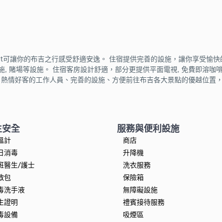
ket可讓你的布吉之行感受舒適安逸。 住宿提供完善的設施，讓你享受愉快的住
施, 賭場等設施。 住宿客房設計舒適，部分更提供平面電視, 免費即溶咖啡,
熱情好客的工作人員、完善的設施、方便前往布吉各大景點的優越位置，都是眾
生安全
服務與便利設施
溫計
商店
日消毒
升降機
班醫生/護士
洗衣服務
救包
保險箱
毒洗手液
無障礙設施
生證明
禮賓接待服務
毒設備
吸煙區