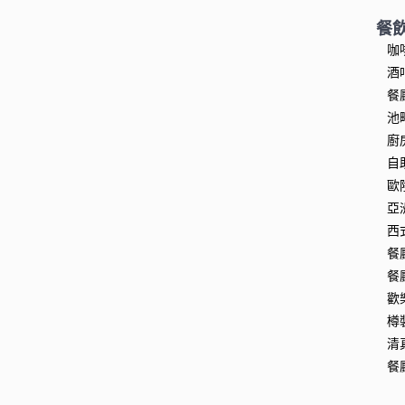
餐
咖
酒
餐
池
廚
自
歐
亞
西
餐
餐
歡
樽
清
餐