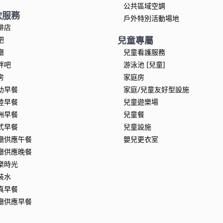
公共區域空調
飲服務
戶外特別活動場地
啡店
兒童專屬
吧
廳
兒童看護服務
畔吧
游泳池 [兒童]
房
家庭房
助早餐
家庭/兒童友好型設施
陸早餐
兒童遊樂場
洲早餐
兒童餐
式早餐
兒童設施
廳供應午餐
嬰兒更衣室
廳供應晚餐
樂時光
裝水
真早餐
廳供應早餐