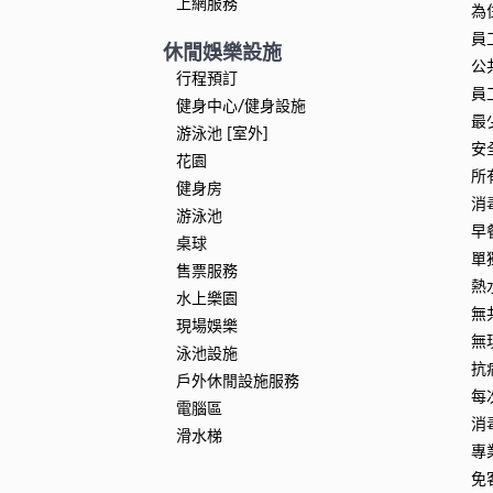
上網服務
為
員
休閒娛樂設施
公
行程預訂
員
健身中心/健身設施
最
游泳池 [室外]
安
花園
所
健身房
消
游泳池
早
桌球
單
售票服務
熱
水上樂園
無
現場娛樂
無
泳池設施
抗
戶外休閒設施服務
每
電腦區
消
滑水梯
專
免