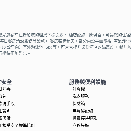
和觀光遊客前往新加坡的理想下榻之處。 酒店設施一應俱全，可讓您的住宿
 便利店, 每日客房清潔服務等設施。 客房裝飾精美，部分內設平面電視, 空氣淨化
 (3 公里內), 室外游泳池, Spa等，可大大提升您對酒店的滿意度。 新
行變得更加難忘。
生安全
服務與便利設施
日消毒
升降機
救包
洗衣服務
毒洗手液
保險箱
生證明
無障礙設施
毒設備
禮賓接待服務
工接受安全標準培訓
商務設施