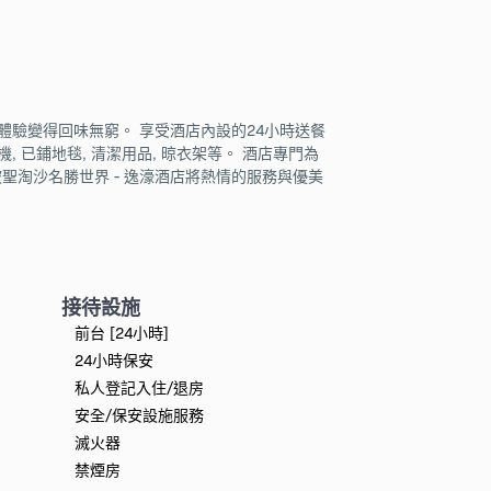
體驗變得回味無窮。 享受酒店內設的24小時送餐
機, 已鋪地毯, 清潔用品, 晾衣架等。 酒店專門為
加坡聖淘沙名勝世界 - 逸濠酒店將熱情的服務與優美
接待設施
前台 [24小時]
24小時保安
私人登記入住/退房
安全/保安設施服務
滅火器
禁煙房