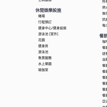
所
熱
休閒娛樂設施
無
賭場
抗
行程預訂
每
健身中心/健身設施
游泳池 [室外]
餐
花園
咖
健身房
餐
游泳池
送
售票服務
自
水上樂園
餐
瑜伽室
餐
餐
餐
餐
餐
亞