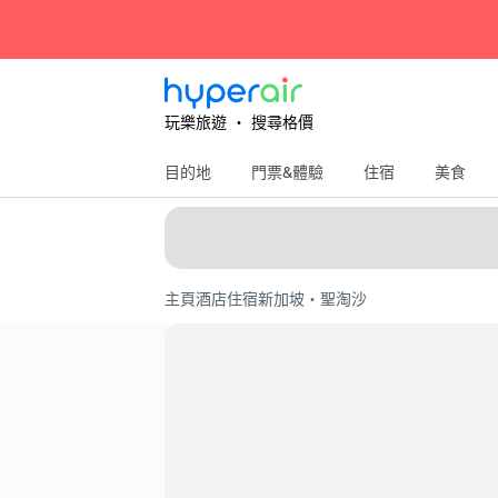
玩樂旅遊 ‧ 搜尋格價
目的地
門票&體驗
住宿
美食
主頁
酒店住宿
新加坡・聖淘沙