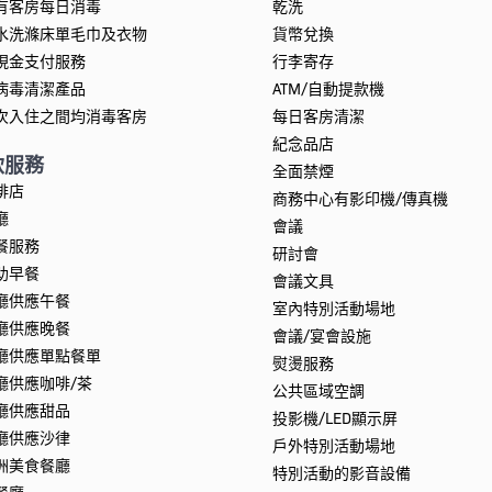
有客房每日消毒
乾洗
水洗滌床單毛巾及衣物
貨幣兌換
現金支付服務
行李寄存
病毒清潔產品
ATM/自動提款機
次入住之間均消毒客房
每日客房清潔
紀念品店
飲服務
全面禁煙
啡店
商務中心有影印機/傳真機
廳
會議
餐服務
研討會
助早餐
會議文具
廳供應午餐
室內特別活動場地
廳供應晚餐
會議/宴會設施
廳供應單點餐單
熨燙服務
廳供應咖啡/茶
公共區域空調
廳供應甜品
投影機/LED顯示屏
廳供應沙律
戶外特別活動場地
洲美食餐廳
特別活動的影音設備