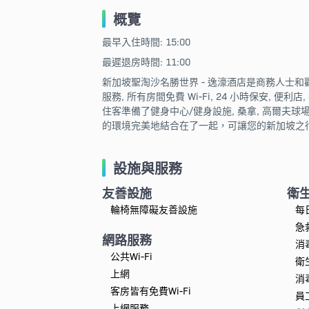
概覽
最早入住時間: 15:00
最遲退房時間: 11:00
新加坡聖淘沙名勝世界 - 逸濠酒店是商務人士
服務, 所有房間免費 Wi-Fi, 24 小時保安,
住客準備了健身中心/健身設施, 桑拿, 高爾夫球場
的環境完美地結合在了一起，可讓您的新加坡之
設施與服務
友善設施
衛
輪椅無障礙友善設施
每
急
網路服務
消
公共Wi-Fi
衛
上網
消
客房皆有免費Wi-Fi
員
上網服務