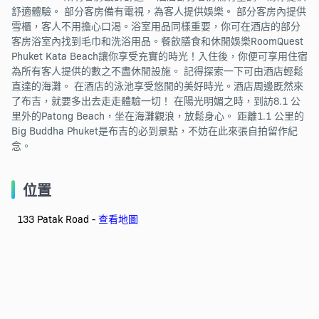
舒適體驗。 部分客房備有電視，為客人提供娛樂。 部分客房內提供
雪櫃，客人不用擔心口渴。浴室用品同樣重要，你可在酒店的部分
客房浴室內找到毛巾和洗浴用品。餐飲膳食和休閒娛樂RoomQuest
Phuket Kata Beach讓你享受充實的時光！入住後，你便可享用住宿
為所有客人提供的數之不盡休閒設施。 記得探索一下可由酒店輕鬆
直達的海灘。 在酒店的泳池享受悠閒的美好時光。酒店周邊既然來
了布吉，就要多出去走走體驗一切！ 在陽光明媚之時，到訪8.1 公
里外的Patong Beach，坐在海灘觀浪，放鬆身心。 距離1.1 公里的
Big Buddha Phuket是布吉的必到景點，不妨在此來張自拍留作紀
念。
位置
133 Patak Road -
查看地圖