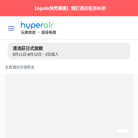
【Agoda快閃優惠】預訂酒店低至85折
玩樂旅遊 ‧ 搜尋格價
清流莊日式旅館
8月11日-8月12日・2位成人
主頁
酒店住宿
熊本