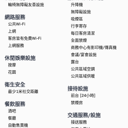
輪椅無障礙友善設施
升降機
無障礙設施
網路服務
吸煙區
公共Wi-Fi
行李寄存
上網
每日客房清潔
客房皆有免費Wi-Fi
全面禁煙
上網服務
商務中心有影印機/傳真機
會議/宴會設施
休閒娛樂設施
露台
按摩
公共區域空調
花園
公共區域供暖
衛生安全
接待設施
最少1米社交距離
前台 [24小時]
禁煙房
餐飲服務
酒吧
交通服務/設施
餐廳
接送服務
自動售賣機