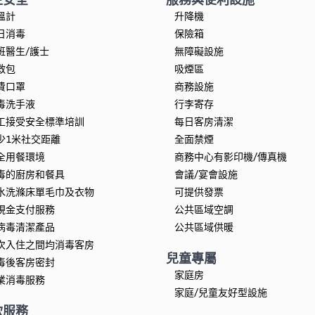
溫計
升降機
日消毒
保險箱
班醫生/護士
無障礙設施
救包
吸煙區
費口罩
商務設施
毒洗手液
行李寄存
工接受安全標準培訓
每日客房清潔
少1米社交距離
全面禁煙
全用餐環境
商務中心有影印機/傳真機
毒的廚房和餐具
會議/宴會設施
水洗滌床單毛巾及衣物
可提供發票
現金支付服務
公共區域空調
病毒清潔產品
公共區域供暖
次入住之間均消毒客房
兒童專屬
毒後客房密封
家庭房
業消毒服務
家庭/兒童友好型設施
飲服務