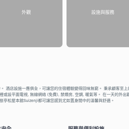
外觀
設施與服務
魅力。 酒店設施一應俱全，可讓您的住宿體驗變得回味無窮。 秉承顧客至上的
設平面電視, 無線網絡 (免費), 禁煙房, 空調, 暖氣等。 在一天
亭松屋本館Suizenji都可讓您感到尤如置身間中的溫馨與舒適。
生安全
服務與便利設施