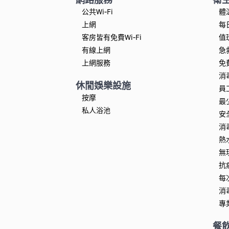
公共Wi-Fi
體
上網
每
客房皆有免費Wi-Fi
值
有線上網
急
上網服務
免
消
休閒娛樂設施
員
按摩
最
私人浴池
安
消
熱
無
抗
每
消
專
餐