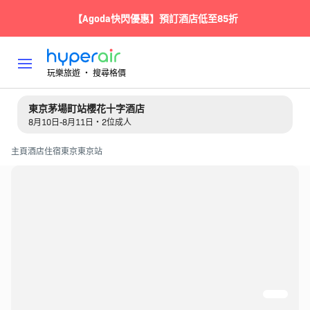
【Agoda快閃優惠】預訂酒店低至85折
玩樂旅遊 ‧ 搜尋格價
東京茅場町站櫻花十字酒店
8月10日-8月11日・2位成人
主頁
酒店住宿
東京
東京站