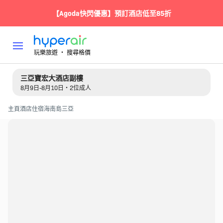
【Agoda快閃優惠】預訂酒店低至85折
玩樂旅遊 ‧ 搜尋格價
三亞寶宏大酒店副樓
8月9日-8月10日・2位成人
主頁
酒店住宿
海南島
三亞