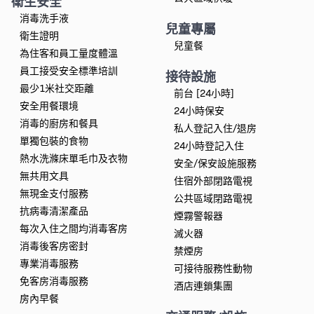
衛生安全
消毒洗手液
兒童專屬
衛生證明
兒童餐
為住客和員工量度體溫
員工接受安全標準培訓
接待設施
最少1米社交距離
前台 [24小時]
安全用餐環境
24小時保安
消毒的廚房和餐具
私人登記入住/退房
單獨包裝的食物
24小時登記入住
熱水洗滌床單毛巾及衣物
安全/保安設施服務
無共用文具
住宿外部閉路電視
無現金支付服務
公共區域閉路電視
抗病毒清潔產品
煙霧警報器
每次入住之間均消毒客房
滅火器
消毒後客房密封
禁煙房
專業消毒服務
可接待服務性動物
免客房消毒服務
酒店連鎖集團
房內早餐