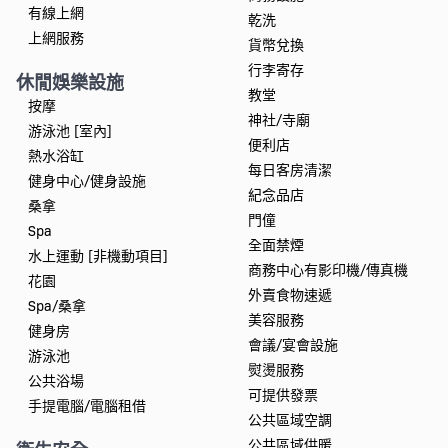
有線上網
乾洗
上網服務
貨幣兌換
行李寄存
休閒娛樂設施
教堂
按摩
神社/寺廟
游泳池 [室內]
便利店
熱水浴缸
每日客房清潔
健身中心/健身設施
紀念品店
桑拿
門僮
Spa
全面禁煙
水上運動 [非機動項目]
商務中心有影印機/傳真機
花園
外賣食物速遞
Spa/桑拿
美容服務
健身房
會議/宴會設施
游泳池
熨燙服務
公共浴場
可提供發票
手提電腦/電腦租借
公共區域空調
公共區域供暖