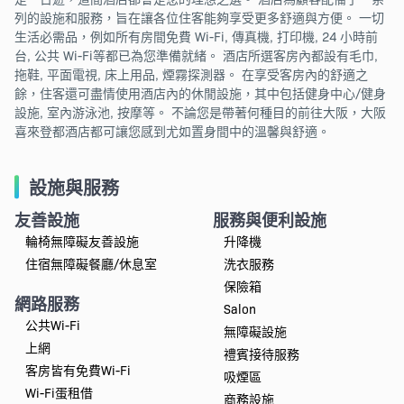
列的設施和服務，旨在讓各位住客能夠享受更多舒適與方便。 一切
生活必需品，例如所有房間免費 Wi-Fi, 傳真機, 打印機, 24 小時前
台, 公共 Wi-Fi等都已為您準備就緒。 酒店所選客房內都設有毛巾,
拖鞋, 平面電視, 床上用品, 煙霧探測器。 在享受客房內的舒適之
餘，住客還可盡情使用酒店內的休閒設施，其中包括健身中心/健身
設施, 室內游泳池, 按摩等。 不論您是帶著何種目的前往大阪，大阪
喜來登都酒店都可讓您感到尤如置身間中的溫馨與舒適。
設施與服務
友善設施
服務與便利設施
輪椅無障礙友善設施
升降機
住宿無障礙餐廳/休息室
洗衣服務
保險箱
網路服務
Salon
公共Wi-Fi
無障礙設施
上網
禮賓接待服務
客房皆有免費Wi-Fi
吸煙區
Wi-Fi蛋租借
商務設施