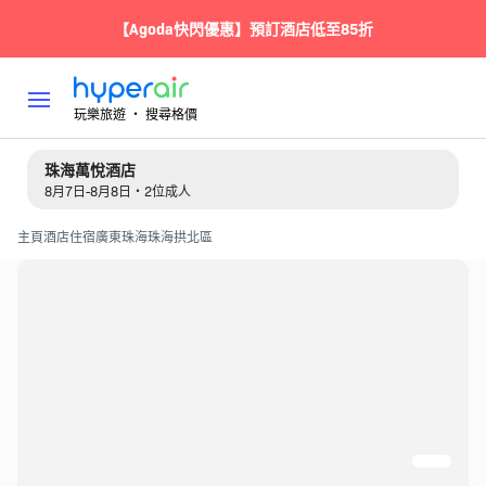
【Agoda快閃優惠】預訂酒店低至85折
玩樂旅遊 ‧ 搜尋格價
珠海萬悅酒店
8月7日-8月8日・2位成人
主頁
酒店住宿
廣東
珠海
珠海拱北區