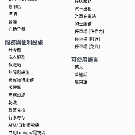
接送服務
咖啡店
汽車出租
酒吧
汽車充電站
餐廳
的士服務
自助早餐
停車場 [住宿內]
停車場 [附近]
服務與便利設施
停車場 [免費]
升降機
洗衣服務
可使用語言
保險箱
英文
無障礙設施
普通話
禮賓接待服務
廣東話
吸煙區
商務設施
乾洗
貨幣兌換
行李寄存
ATM/自動提款機
共用Lounge/電視區