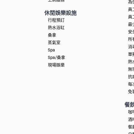
為
員
休閒娛樂設施
員
行程預訂
最
熱水浴缸
安
桑拿
所
蒸氣室
消
Spa
單
Spa/桑拿
熱
現場娛樂
無
抗
每
免
餐
咖
酒
餐