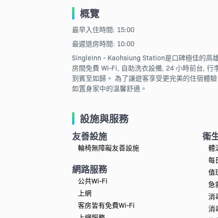
概覽
最早入住時間: 15:00
最遲退房時間: 10:00
SingleInn - Kaohsiung Stat
房間免費 Wi-Fi, 自助洗衣設備, 24 小時前
到賓至如歸。 為了讓遊客享受更完美的住宿體驗，酒店提
如置身家中的溫馨舒適。
設施與服務
友善設施
衛
輪椅無障礙友善設施
體
每
網路服務
值
公共Wi-Fi
急
上網
消
客房皆有免費Wi-Fi
消
上網服務