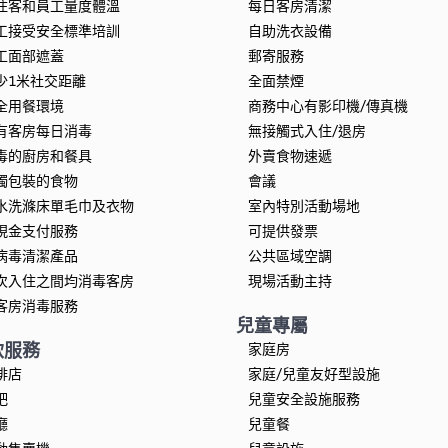
住客和員工量度體溫
每日客房清潔
工接受安全標準培訓
自助洗衣設備
工面部遮蓋
郵寄服務
少1米社交距離
全面禁煙
全用餐環境
商務中心有影印機/傳真機
有客房每日消毒
無接觸式入住/退房
毒的廚房和餐具
外賣食物速遞
獨包裝的食物
會議
水洗滌床單毛巾及衣物
室內特別活動場地
現金支付服務
可提供發票
病毒清潔產品
公共區域空調
次入住之間均消毒客房
現場活動主持
客房消毒服務
兒童專屬
飲服務
家庭房
啡店
家庭/兒童友好型設施
吧
兒童安全設施服務
廳
兒童餐