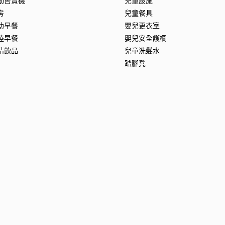
動售賣機
兒童設施
房
兒童餐具
助早餐
嬰兒更衣室
陸早餐
嬰兒安全護欄
精飲品
兒童洗髮水
踏腳凳