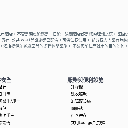
ion是口碑極佳的高雄市酒店。不管是深度遊還是一日遊，這間酒店都是您的理想之選
台, 行李寄存, 公共 Wi-Fi等設施都已配備，可供住客使用。 部分客房內設有
供如遊戲室等的多種休閒設施。 不論您前往高雄市的目的如何，SingleInn 
生安全
服務與便利設施
溫計
升降機
日消毒
洗衣服務
班醫生/護士
無障礙設施
救包
圖書館
毒洗手液
行李寄存
毒設備
共用Lounge/電視區