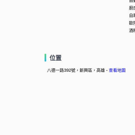
自
廚
自
歐
酒
位置
八德一路392號，新興區，高雄 -
查看地圖