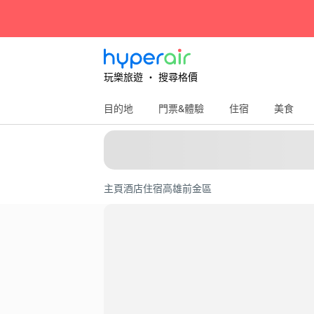
玩樂旅遊 ‧ 搜尋格價
目的地
門票&體驗
住宿
美食
主頁
酒店住宿
高雄
前金區