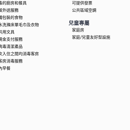
毒的廚房和餐具
可提供發票
餐外送服務
公共區域空調
獨包裝的食物
兒童專屬
水洗滌床單毛巾及衣物
家庭房
共用文具
家庭/兒童友好型設施
現金支付服務
病毒清潔產品
次入住之間均消毒客房
客房消毒服務
內早餐