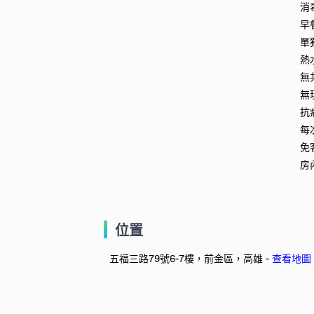
消
早
單
熱
無
無
抗
每
免
房
位置
五福三路79號6-7樓，前金區，高雄 -
查看地圖