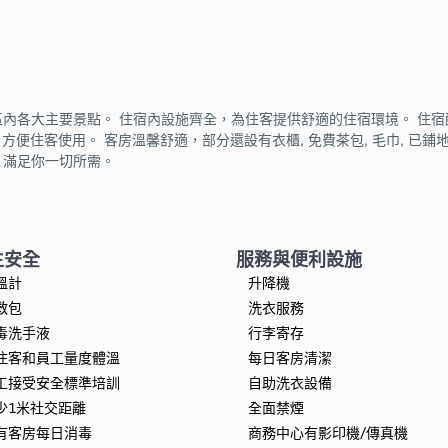
毗鄰市區內各大主要景點。 住宿內設施齊全，為住客提供舒適的住宿環境。 住宿配
，方便住客使用。 客房溫馨舒適，部分還設有衣櫃, 免費茶包, 毛巾, 已鋪
服務，滿足你一切所需。
生安全
服務與便利設施
溫計
升降機
救包
洗衣服務
毒洗手液
行李寄存
住客和員工量度體溫
每日客房清潔
工接受安全標準培訓
自助洗衣設備
少1米社交距離
全面禁煙
有客房每日消毒
商務中心有影印機/傳真機