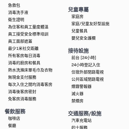
急救包
兒童專屬
消毒洗手液
家庭房
衛生證明
家庭/兒童友好型設施
為住客和員工量度體溫
兒童餐具
員工接受安全標準培訓
嬰兒安全護欄
員工面部遮蓋
最少1米社交距離
接待設施
所有客房每日消毒
前台 [24小時]
消毒的廚房和餐具
24小時登記入住
熱水洗滌床單毛巾及衣物
住宿外部閉路電視
無現金支付服務
公共區域閉路電視
每次入住之間均消毒客房
煙霧警報器
消毒後客房密封
滅火器
免客房消毒服務
禁煙房
餐飲服務
交通服務/設施
咖啡店
汽車充電站
餐廳
的士服務