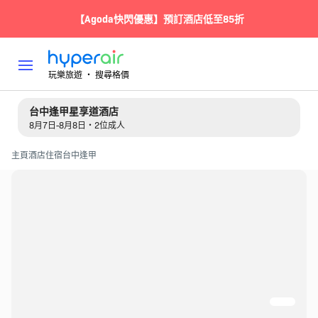
【Agoda快閃優惠】預訂酒店低至85折
玩樂旅遊 ‧ 搜尋格價
台中逢甲星享道酒店
8月7日-8月8日・2位成人
主頁
酒店住宿
台中
逢甲