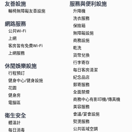
友善設施
服務與便利設施
輪椅無障礙友善設施
升降機
洗衣服務
網路服務
保險箱
公共Wi-Fi
無障礙設施
上網
商務設施
客房皆有免費Wi-Fi
乾洗
上網服務
貨幣兌換
行李寄存
休閒娛樂設施
每日客房清潔
行程預訂
紀念品店
健身中心/健身設施
郵寄服務
花園
全面禁煙
健身房
商務中心有影印機/傳真機
電腦區
美容服務
會議/宴會設施
衛生安全
熨燙服務
體溫計
公共區域空調
每日消毒