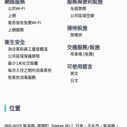
網路服務
服務與便利設施
公共Wi-Fi
全面禁煙
上網
公共區域空調
客房皆有免費Wi-Fi
接待設施
上網服務
禁煙房
衛生安全
交通服務/設施
為住客和員工量度體溫
停車場 [免費]
公共區域保護屏障
最少1米社交距離
可使用語言
每次入住之間均消毒客房
英文
免客房消毒服務
日文
位置
865-0025 熊本縣, 南關町, Takase 60-1, 日本，玉名市，熊本縣，